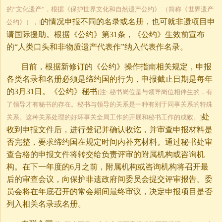
的“文化遗产”，根据《保护世界文化和自然遗产公约》 （简称《世界遗产
的情况申报不同的名录或名册，也可就非遗项目申
公约》），]
请国际援助。根据《公约》第31条，《公约》生效前宣布
的“人类口头和非物质遗产代表作”纳入代表作名录。
目前，根据新修订的《公约》操作指南相关规定，申报
各类名录和名册必须是缔约国的行为，申报截止日期是每年
的3月31日。《公约》秘书
[注: 秘书岗位是与领导岗位相伴生的，有
了领导才有秘书的存在。秘书与领导的关系是一种有别于同事关系的特殊
处
关系。这种关系处理的好坏事关全局工作的开展和秘书工作的成败。]
收到申报文件后，进行登记并确认收讫，并审查申报材料是
否完整，要求缔约国在规定时间内补充材料。通过秘书处审
查合格的申报文件将转交给负责评审的附属机构或咨询机
构。在下一年度的6月之前，附属机构或咨询机构将召开最
后的审查会议，向保护非遗政府间委员会提交评审报告。委
员会将在年底召开的常会期间最终审议，决定申报项目是否
列入相关名录或名册。