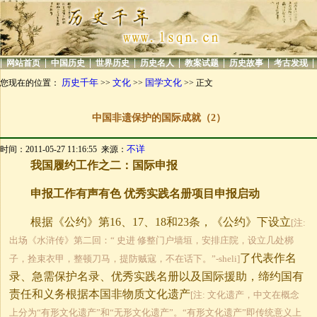
|
|
|
|
|
|
|
|
网站首页
中国历史
世界历史
历史名人
教案试题
历史故事
考古发现
历史千年
文化
国学文化
您现在的位置：
>>
>>
>> 正文
中国非遗保护的国际成就（2）
不详
时间：2011-05-27 11:16:55 来源：
我国履约工作之二：国际申报
申报工作有声有色 优秀实践名册项目申报启动
根据《公约》第16、17、18和23条，《公约》下设立
[注:
出场《水浒传》第二回：“ 史进 修整门户墙垣，安排庄院，设立几处梆
了代表作名
子，拴束衣甲，整顿刀马，提防贼寇，不在话下。”-sheli]
录、急需保护名录、优秀实践名册以及国际援助，缔约国有
责任和义务根据本国非物质文化遗产
[注: 文化遗产，中文在概念
上分为“有形文化遗产”和“无形文化遗产”。“有形文化遗产”即传统意义上