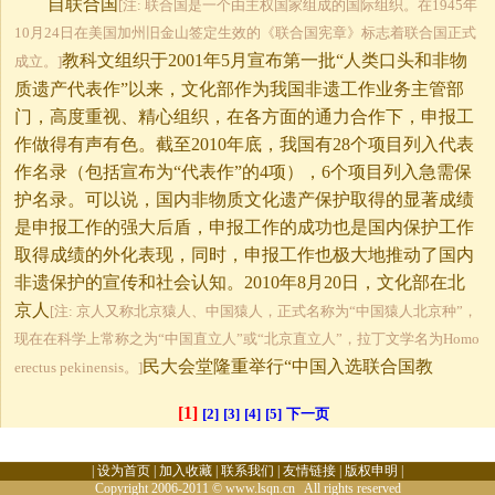
自联合国
[注: 联合国是一个由主权国家组成的国际组织。在1945年
10月24日在美国加州旧金山签定生效的《联合国宪章》标志着联合国正式
教科文组织于2001年5月宣布第一批“人类口头和非物
成立。]
质遗产代表作”以来，文化部作为我国非遗工作业务主管部
门，高度重视、精心组织，在各方面的通力合作下，申报工
作做得有声有色。截至2010年底，我国有28个项目列入代表
作名录（包括宣布为“代表作”的4项），6个项目列入急需保
护名录。可以说，国内非物质文化遗产保护取得的显著成绩
是申报工作的强大后盾，申报工作的成功也是国内保护工作
取得成绩的外化表现，同时，申报工作也极大地推动了国内
非遗保护的宣传和社会认知。2010年8月20日，文化部在北
京人
[注: 京人又称北京猿人、中国猿人，正式名称为“中国猿人北京种”，
现在在科学上常称之为“中国直立人”或“北京直立人”，拉丁文学名为Homo
民大会堂隆重举行“中国入选联合国教
erectus pekinensis。]
[1]
[2]
[3]
[4]
[5]
下一页
|
设为首页
|
加入收藏
|
联系我们
|
友情链接
|
版权申明
|
Copyright 2006-2011 © www.lsqn.cn All rights reserved