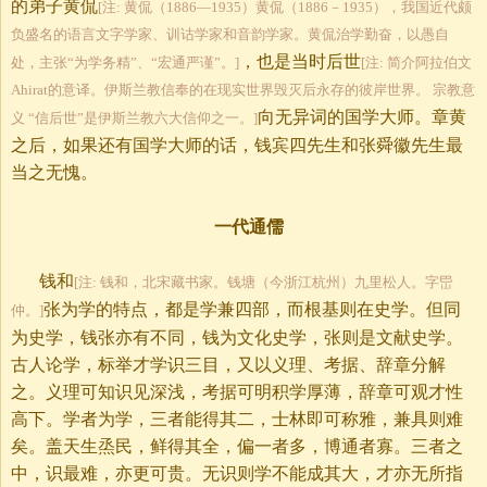
的弟子黄侃
[注: 黄侃（1886—1935）黄侃（1886－1935），我国近代颇
负盛名的语言文字学家、训诂学家和音韵学家。黄侃治学勤奋，以愚自
，也是当时后世
处，主张“为学务精”、“宏通严谨”。]
[注: 简介阿拉伯文
Ahirat的意译。伊斯兰教信奉的在现实世界毁灭后永存的彼岸世界。 宗教意
向无异词的国学大师。章黄
义 “信后世”是伊斯兰教六大信仰之一。]
之后，如果还有国学大师的话，钱宾四先生和张舜徽先生最
当之无愧。
一代通儒
钱和
[注: 钱和，北宋藏书家。钱塘（今浙江杭州）九里松人。字岊
张为学的特点，都是学兼四部，而根基则在史学。但同
仲。]
为史学，钱张亦有不同，钱为文化史学，张则是文献史学。
古人论学，标举才学识三目，又以义理、考据、辞章分解
之。义理可知识见深浅，考据可明积学厚薄，辞章可观才性
高下。学者为学，三者能得其二，士林即可称雅，兼具则难
矣。盖天生烝民，鲜得其全，偏一者多，博通者寡。三者之
中，识最难，亦更可贵。无识则学不能成其大，才亦无所指