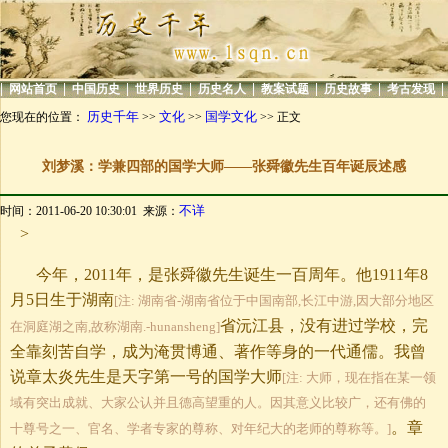
|
|
|
|
|
|
|
|
网站首页
中国历史
世界历史
历史名人
教案试题
历史故事
考古发现
历史千年
文化
国学文化
您现在的位置：
>>
>>
>> 正文
刘梦溪：学兼四部的国学大师——张舜徽先生百年诞辰述感
不详
时间：2011-06-20 10:30:01 来源：
>
今年，2011年，是张舜徽先生诞生一百周年。他
1911年8
月5日
生于湖南
[注: 湖南省-湖南省位于中国南部,长江中游,因大部分地区
省沅江县，没有进过学校，完
在洞庭湖之南,故称湖南.-hunansheng]
全靠刻苦自学，成为淹贯博通、著作等身的一代通儒。我曾
说章太炎先生是天字第一号的国学大师
[注: 大师，现在指在某一领
域有突出成就、大家公认并且德高望重的人。因其意义比较广，还有佛的
。章
十尊号之一、官名、学者专家的尊称、对年纪大的老师的尊称等。]