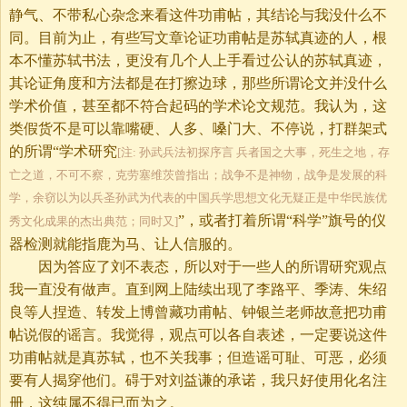
静气、不带私心杂念来看这件功甫帖，其结论与我没什么不
同。目前为止，有些写文章论证功甫帖是苏轼真迹的人，根
本不懂苏轼书法，更没有几个人上手看过公认的苏轼真迹，
其论证角度和方法都是在打擦边球，那些所谓论文并没什么
学术价值，甚至都不符合起码的学术论文规范。我认为，这
类假货不是可以靠嘴硬、人多、嗓门大、不停说，打群架式
的所谓“学术研究
[注: 孙武兵法初探序言 兵者国之大事，死生之地，存
亡之道，不可不察，克劳塞维茨曾指出；战争不是神物，战争是发展的科
学，余窃以为以兵圣孙武为代表的中国兵学思想文化无疑正是中华民族优
”，或者打着所谓“科学”旗号的仪
秀文化成果的杰出典范；同时又]
器检测就能指鹿为马、让人信服的。
因为答应了刘不表态，所以对于一些人的所谓研究观点
我一直没有做声。直到网上陆续出现了李路平、季涛、朱绍
良等人捏造、转发上博曾藏功甫帖、钟银兰老师故意把功甫
帖说假的谣言。我觉得，观点可以各自表述，一定要说这件
功甫帖就是真苏轼，也不关我事；但造谣可耻、可恶，必须
要有人揭穿他们。碍于对刘益谦的承诺，我只好使用化名注
册，这纯属不得已而为之。