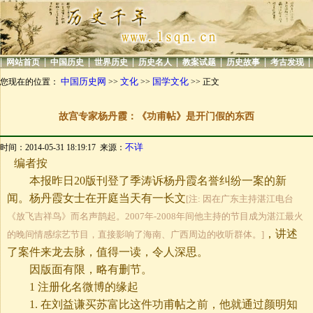
|
|
|
|
|
|
|
|
网站首页
中国历史
世界历史
历史名人
教案试题
历史故事
考古发现
中国历史网
文化
国学文化
您现在的位置：
>>
>>
>> 正文
故宫专家杨丹霞：《功甫帖》是开门假的东西
不详
时间：2014-05-31 18:19:17 来源：
编者按
本报昨日20版刊登了季涛诉杨丹霞名誉纠纷一案的新
闻。杨丹霞女士在开庭当天有一长文
[注: 因在广东主持湛江电台
《放飞吉祥鸟》而名声鹊起。2007年-2008年间他主持的节目成为湛江最火
，讲述
的晚间情感综艺节目，直接影响了海南、广西周边的收听群体。]
了案件来龙去脉，值得一读，令人深思。
因版面有限，略有删节。
1 注册化名微博的缘起
1. 在刘益谦买苏富比这件功甫帖之前，他就通过颜明知