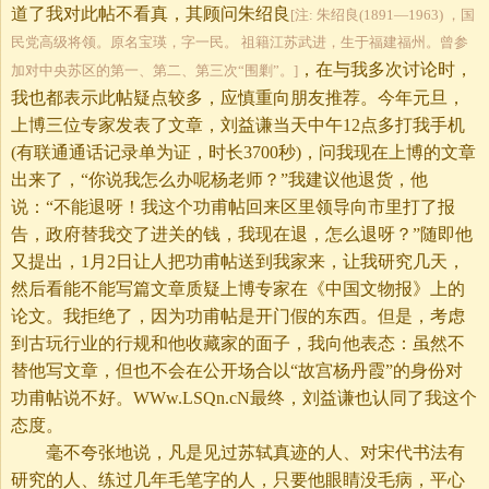
道了我对此帖不看真，其顾问朱绍良
[注: 朱绍良(1891—1963) ，国
民党高级将领。原名宝瑛，字一民。 祖籍江苏武进，生于福建福州。曾参
，在与我多次讨论时，
加对中央苏区的第一、第二、第三次“围剿”。]
我也都表示此帖疑点较多，应慎重向朋友推荐。今年元旦，
上博三位专家发表了文章，刘益谦当天中午12点多打我手机
(有联通通话记录单为证，时长3700秒)，问我现在上博的文章
出来了，“你说我怎么办呢杨老师？”我建议他退货，他
说：“不能退呀！我这个功甫帖回来区里领导向市里打了报
告，政府替我交了进关的钱，我现在退，怎么退呀？”随即他
又提出，1月2日让人把功甫帖送到我家来，让我研究几天，
然后看能不能写篇文章质疑上博专家在《中国文物报》上的
论文。我拒绝了，因为功甫帖是开门假的东西。但是，考虑
到古玩行业的行规和他收藏家的面子，我向他表态：虽然不
替他写文章，但也不会在公开场合以“故宫杨丹霞”的身份对
功甫帖说不好。WWw.LSQn.cN最终，刘益谦也认同了我这个
态度。
毫不夸张地说，凡是见过苏轼真迹的人、对宋代书法有
研究的人、练过几年毛笔字的人，只要他眼睛没毛病，平心