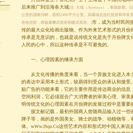
代…
后来推广到沿海各大城
[注: 大城（Ayuttaya），泰国故都
公里的湄南河畔，面积2480平方公里。其疆域北连红统府和华富
市，成为当时民间
吞他尼府；西临素攀武里府和暖武里府。]
传的最大众化绘画出版物。作为外来艺术形式的月份
传承是无意识的，也就是说传统文化是先于月份牌文
…
人民的心中，所以这种传承是不可避免的。
一、心理因素的继承方面
从文化传播的角度来看，当一个异族文化进入本土
…
的表达中采用本土形式，较易得到受众的承认和接受
贴广告的功能来看，它的主要作用是传达商业的信息
空间利润，它必须迎合广大消费者的审美心理、审美
明传统文化的心理因素在月份牌的发展过程中是重要
据文献记载，最初外国商人曾随商品输入过一些画
牌子等，画的是外国美女、骑士的战争、动植物等，
体。wWw.lSqn.Cn这些艺术内容和形式对中国人来