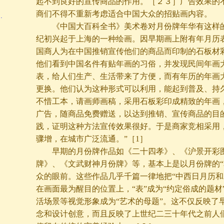
起不到良好的宣传商品的作用。［２３］广告效果的
商们不得不重新考虑适合中国大众的招贴画内容。
…
《中国大百科全书》美术卷对月份牌年华有这样的
纪初兴起于上海的一种绘画。因早期画上附有年月历
国商人为在中国推销宣传他们的商品而印制的石板材
他们看到中国名件有贴年画的习俗，并发现民间年画
表，给人们生产、生活带来了方便，而有年历的年画
更换。他们认为这种形式可以利用，能起到普及、持
不惜工本，请画师画稿，采用石板彩印成精致的年画
广告，随商品免费赠送，以达到推销、宣传商品的目
践，证明这种方法宣传效果很好。于是商家竞相采用
骤增，在城市广泛流通。”［1］
早期的月份牌作品如《二十四孝》、《沪景开彩图
牌》、《文武财神月份牌》等，基本上是以月份牌的“
众的眼前。这些作品几乎千篇一律地把“中西日月历和
在画面最为醒目的位置上，“表”成为“约定俗成的题材
活场景等视觉形象成为“艺术的母题”。这不仅反映了
念和设计创意，而且反映了上世纪二三十年代之前人