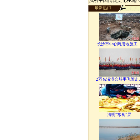
浅析中国传统文化在现
最新热门
长沙市中心商用地施工
2万名溱潼会船手飞篙走
清明“寒食”展