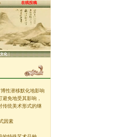
在线投稿
心
|
文化
广博性潜移默化地影响
可避免地受其影响，
对传统美术形式的继
式因素
的特殊艺术品种，