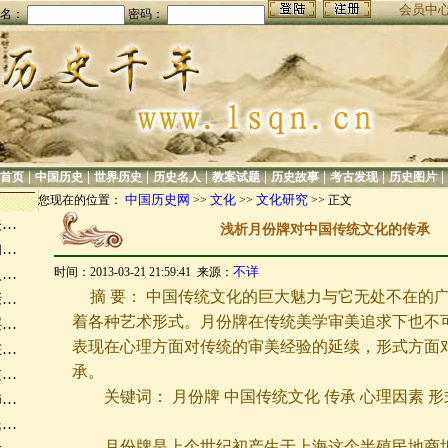
会员中
名：
密码：
|
|
|
|
|
|
|
|
首页
中国历史
世界历史
历史名人
教案试题
历史故事
考古发现
历史图片
中国历史网
文化
文化研究
您现在的位置：
>>
>>
>> 正文
关…
浅析月份牌对中国传统文化的传承
的…
不详
时间：2013-03-21 21:59:41 来源：
人…
摘 要： 中国传统文化的巨大魅力与它无处不在的
亲…
着各种艺术形式。月份牌在传统美学审美追求下也不
层…
表现在心理方面对传统的审美经验的延续，形式方面
在…
承。
文…
关键词： 月份牌 中国传统文化 传承 心理因素 形
饰…
民…
月份牌是上个世纪初产生于上海这个半殖民地商埠