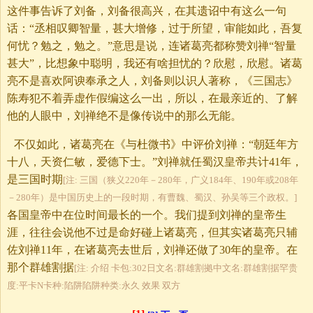
这件事告诉了刘备，刘备很高兴，在其遗诏中有这么一句
话：“丞相叹卿智量，甚大增修，过于所望，审能如此，吾复
何忧？勉之，勉之。”意思是说，连诸葛亮都称赞刘禅“智量
甚大”，比想象中聪明，我还有啥担忧的？欣慰，欣慰。诸葛
亮不是喜欢阿谀奉承之人，刘备则以识人著称，《三国志》
陈寿犯不着弄虚作假编这么一出，所以，在最亲近的、了解
他的人眼中，刘禅绝不是像传说中的那么无能。
不仅如此，诸葛亮在《与杜微书》中评价刘禅：“朝廷年方
十八，天资仁敏，爱德下士。”刘禅就任蜀汉皇帝共计41年，
是三国时期
[注: 三国（狭义220年－280年，广义184年、190年或208年
－280年）是中国历史上的一段时期，有曹魏、蜀汉、孙吴等三个政权。]
各国皇帝中在位时间最长的一个。我们提到刘禅的皇帝生
涯，往往会说他不过是命好碰上诸葛亮，但其实诸葛亮只辅
佐刘禅11年，在诸葛亮去世后，刘禅还做了30年的皇帝。在
那个群雄割据
[注: 介绍 卡包:302日文名:群雄割拠中文名:群雄割据罕贵
度:平卡N卡种:陷阱陷阱种类:永久 效果 双方