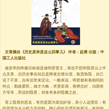
文章摘自《历史原来是这么回事儿》 作者：赵勇 出版：中
国工人出版社
做皇帝的终极目标就是做明君贤主，谁也不想和昏君沾上半
点关系，但历史事实却总是两者交替出现，孰贤孰昏，自己
说了不算，自有后世来定论。一般来说，明君都有着相同的
特点：勤政爱民，雄才大略，求贤若渴，善辨忠奸，治国有
方等等，而说到昏君，却各有各的昏庸之处。
背上昏君的恶名，有些是因为宠信奸佞，亲小人远贤臣；有
些是因为从小权力无控制，随心所欲不理百姓死活；有些则