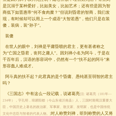
是沉溺于某种爱好，比如美女，比如艺术；还有些是因为智
商低下如晋惠帝“何不食肉糜？”但说到昏君的智商，我们发
现，有时候却可以用上一个成语“大智若愚”，他们只是在装
傻，装病，装“孙子”。
装傻
在世人的眼中，刘禅是平庸昏聩的君主，更有甚者称之
为“亡国之昏君，丧邦之庸人”。因刘禅小名为阿斗，于是在
千百年后，汉语的形容词中，仍然有一个“扶不起的阿斗”来
形容蠢人难成才。
阿斗真的扶不起？此君真的是个昏庸、愚钝甚至弱智的君主
吗？
《三国志》中有这么一段记载，说诸葛亮
[注: 诸葛亮（181年—
234年），字孔明，琅琊阳都（今山东省沂南县）人，三国时期蜀汉重要大
臣，中国历史上著名的政治家、军事家、散文家、发明家，也是中国传统
对人称赞刘禅，听到称赞的人又将
文化中忠臣与智者的代表人物。]