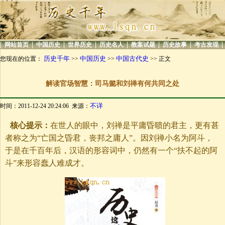
|
|
|
|
|
|
|
|
网站首页
中国历史
世界历史
历史名人
教案试题
历史故事
考古发现
历史千年
中国历史
中国古代史
您现在的位置：
>>
>>
>> 正文
解读官场智慧：司马懿和刘禅有何共同之处
不详
时间：2011-12-24 20:24:06 来源：
核心提示：
在世人的眼中，刘禅是平庸昏聩的君主，更有甚
者称之为“亡国之昏君，丧邦之庸人”。因刘禅小名为阿斗，
于是在千百年后，汉语的形容词中，仍然有一个“扶不起的阿
斗”来形容蠢人难成才。