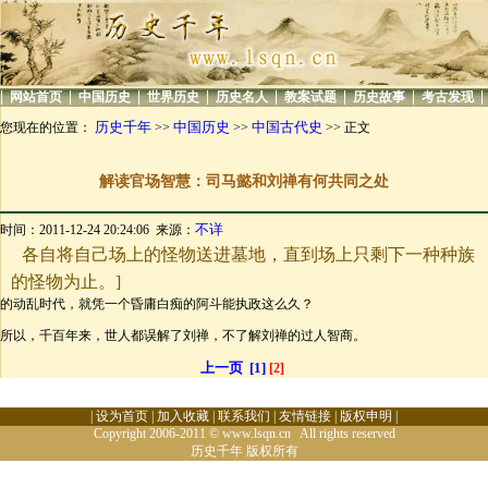
|
|
|
|
|
|
|
|
网站首页
中国历史
世界历史
历史名人
教案试题
历史故事
考古发现
历史千年
中国历史
中国古代史
您现在的位置：
>>
>>
>> 正文
解读官场智慧：司马懿和刘禅有何共同之处
不详
时间：2011-12-24 20:24:06 来源：
各自将自己场上的怪物送进墓地，直到场上只剩下一种种族
的怪物为止。]
的动乱时代，就凭一个昏庸白痴的阿斗能执政这么久？
所以，千百年来，世人都误解了刘禅，不了解刘禅的过人智商。
上一页
[1]
[2]
|
设为首页
|
加入收藏
|
联系我们
|
友情链接
|
版权申明
|
Copyright 2006-2011 © www.lsqn.cn All rights reserved
历史千年
版权所有