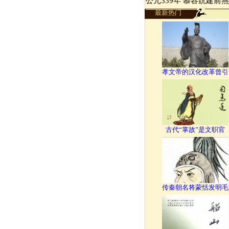
公元339年 慕容皝建前燕
最新热门
孝文帝的汉化改革曾引
古代“掌故”是文职官
传秦朝名将蒙恬发明毛