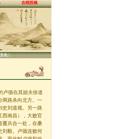
在线投稿
心
|
文化
的卢循在其姐夫徐道
分两路杀向北方。一
刺史刘道规。另一路
江西南昌），大败官
道覆兵合一处，在桑
史刘毅。卢循连败何
裕。而此时卢循和徐