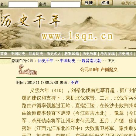
会员中
名：
密码：
|
|
|
|
|
|
|
|
首页
中国历史
世界历史
历史名人
教案试题
历史故事
考古发现
历史图片
历史千年
中国历史
魏晋南北朝
您现在的位置：
>>
>>
>> 正文
公元410年 卢循起义
不详
时间：2010-11-17 00:52:08 来源：
义熙六年（410），刘裕北伐南燕慕容超，据广州
覆的建议和支持下，乘机北伐东晋。二月，北伐军兵
路由卢循率领越过五岭，直指江陵，在长沙击败荆州
由徐道覆率领直下庐陵（今江西吉水北）、豫章（今
军，杀死镇南将军江州刺史何无忌。五月，卢循、徐
落洲（江西九江东北长江中）大败晋卫将军、豫州刺
无忌、刘道规、刘毅后，东晋朝廷赶紧召回北伐的刘