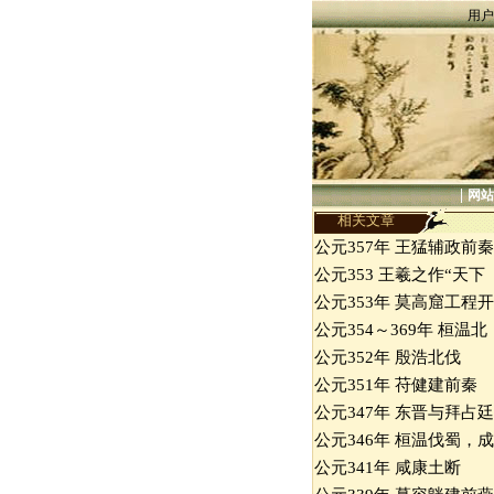
用户
|
网站
相关文章
公元357年 王猛辅政前秦
公元353 王羲之作“天下
公元353年 莫高窟工程开
公元354～369年 桓温北
公元352年 殷浩北伐
公元351年 苻健建前秦
公元347年 东晋与拜占廷
公元346年 桓温伐蜀，成
公元341年 咸康土断