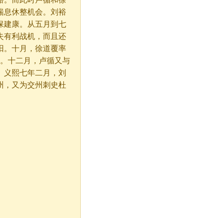
喘息休整机会。刘裕
保建康。从五月到七
失有利战机，而且还
阳。十月，徐道覆率
人。十二月，卢循又与
。义熙七年二月，刘
州，又为交州刺史杜