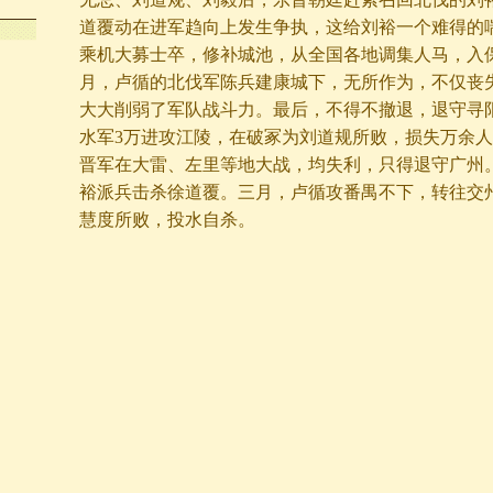
道覆动在进军趋向上发生争执，这给刘裕一个难得的
乘机大募士卒，修补城池，从全国各地调集人马，入
月，卢循的北伐军陈兵建康城下，无所作为，不仅丧
大大削弱了军队战斗力。最后，不得不撤退，退守寻
水军3万进攻江陵，在破冢为刘道规所败，损失万余
晋军在大雷、左里等地大战，均失利，只得退守广州
裕派兵击杀徐道覆。三月，卢循攻番禺不下，转往交
慧度所败，投水自杀。