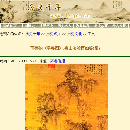
|
|
|
|
|
|
|
|
网站首页
中国历史
世界历史
历史名人
教案试题
历史故事
考古发现
历史千年
历史名人
历史文化
您现在的位置：
>>
>>
>> 正文
郭熙的《早春图》:春山淡冶而如笑(图)
齐鲁晚报
时间：2010-7-13 10:55:41 来源：