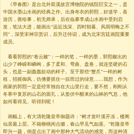
《早春图》是台北外双溪故宫博物院的镇院巨宝之一，是
中国水墨山水画的经典之作。出身布衣的郭熙，好道学，喜
游历，善绘事，初无师承，后在临摹李成山水画中受到启
发，笔法大进，能画出“远近浅深、四时朝暮、风雨明晦之不
同”，深受宋神宗赏识，后升迁待诏，成为北宋宫廷画院重要
成员。
看看郭熙的“卷云皴”：一样的笔，一样的墨，郭熙皴出的
山少了峥嵘和嶙峋，多了柔和、弯曲、盘卷，就连坚硬的石
头，也是一副蠢蠢欲动的样子。至于那些“蟹爪”一样的树
枝，招摇御风，仿佛要抓住一掠而过的绿意……我想，作为
画家的郭熙一定是经常独自在大山里行走，要不然，刚刚从
冬寒中复苏的山石的面孔，从蛰伏中醒来的山林的气息，他
如何看得见、听得到呢！
画幅上，有大清乾隆皇帝御题诗：“树才发叶溪开冻，楼阁
仙居最上层。不籍柳桃闲点缀，春山早见气如蒸。”乾隆皇帝
即兴一题，倒是点出了画中那种大气流动的感觉，而这种清