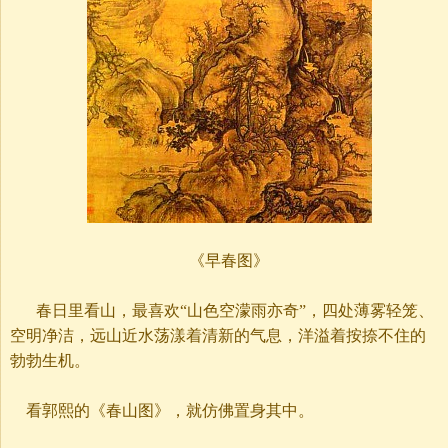
《早春图》
春日里看山，最喜欢“山色空濛雨亦奇”，四处薄雾轻笼、
空明净洁，远山近水荡漾着清新的气息，洋溢着按捺不住的
勃勃生机。
看郭熙的《春山图》，就仿佛置身其中。