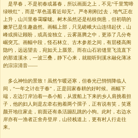
是早春，不是初春或暮春，所以画面之上，不见“千里莺啼
绿映红”，而是“草色遥看近却无”。严冬刚刚过去，地气正在
上升，山川里春霭曚昽。树木虽然还是枯枝倒悬，但初萌的
嫩芽已是生趣盎然。画幅上部，只见嵯峨大山连绵起伏，山
峰或揖让顾盼，或高耸独立，云雾蒸腾之中，更添了几分奇
崛突兀。画幅中段，怪石林立、古木参差之间，有层楼高阁
隐约，远远望去，宛如天上蜃景。而在山石岩缝里飞流直下
的那道溪水，一波三叠，静下心来，就能听到溪水融化薄冰
的淙淙清音——
多么神怡的景致！虽然乍暖还寒，但春光已悄悄降临人
间，“一年之计在于春”，正是回家春耕的好时候。画幅下
端，左边汀岸泊着一条小船，从渡船上下来的乡人肩挑着担
子，他的妇人则是左牵右抱着两个孺子，正有说有笑，笑逐
颜开地往家走，前面还有条活蹦乱跳的小狗。此时，右边水
岸亦有一渔者正舍舟登岸，山径栈道上，更有村人行走往
来。