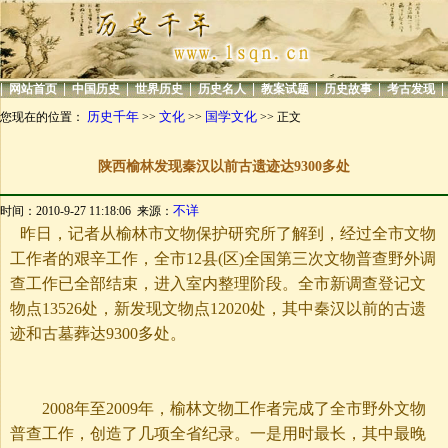
|
|
|
|
|
|
|
|
网站首页
中国历史
世界历史
历史名人
教案试题
历史故事
考古发现
历史千年
文化
国学文化
您现在的位置：
>>
>>
>> 正文
陕西榆林发现秦汉以前古遗迹达9300多处
不详
时间：2010-9-27 11:18:06 来源：
昨日，记者从榆林市文物保护研究所了解到，经过全市文物
工作者的艰辛工作，全市12县(区)全国第三次文物普查野外调
查工作已全部结束，进入室内整理阶段。全市新调查登记文
物点13526处，新发现文物点12020处，其中秦汉以前的古遗
迹和古墓葬达9300多处。
2008年至2009年，榆林文物工作者完成了全市野外文物
普查工作，创造了几项全省纪录。一是用时最长，其中最晚