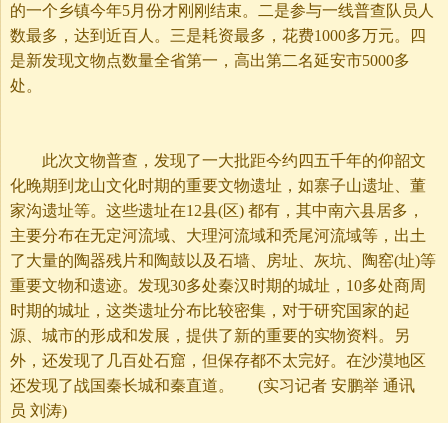
的一个乡镇今年5月份才刚刚结束。二是参与一线普查队员人
数最多，达到近百人。三是耗资最多，花费1000多万元。四
是新发现文物点数量全省第一，高出第二名延安市5000多
处。
此次文物普查，发现了一大批距今约四五千年的仰韶文
化晚期到龙山文化时期的重要文物遗址，如寨子山遗址、董
家沟遗址等。这些遗址在12县(区) 都有，其中南六县居多，
主要分布在无定河流域、大理河流域和秃尾河流域等，出土
了大量的陶器残片和陶鼓以及石墙、房址、灰坑、陶窑(址)等
重要文物和遗迹。发现30多处秦汉时期的城址，10多处商周
时期的城址，这类遗址分布比较密集，对于研究国家的起
源、城市的形成和发展，提供了新的重要的实物资料。另
外，还发现了几百处石窟，但保存都不太完好。在沙漠地区
还发现了战国秦长城和秦直道。 (实习记者 安鹏举 通讯
员 刘涛)