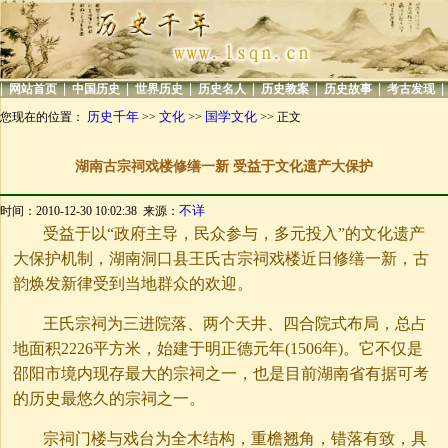
|
|
|
|
|
|
|
|
网站首页
中国历史
世界历史
历史名人
历史教案
历史故事
考古发现
历史千年
文化
国学文化
您现在的位置：
>>
>>
>> 正文
湖南古宗祠戏楼修缮一新 受益于文化遗产大保护
不详
时间：2010-12-30 10:02:38 来源：
受益于以“政府主导，民众参与，多元投入”的文化遗产
大保护机制，湖南洞口县王氏古宗祠戏楼近日修缮一新，古
韵焕发新律受到当地群众的欢迎。
王氏宗祠为三进院落、两个天井、四合院式布局，总占
地面积2226平方米，始建于明正德元年(1506年)。它不仅是
邵阳市境内现存最大的宗祠之一，也是目前湖南省有据可考
的历史最悠久的宗祠之一。
宗祠门楼与戏台为全木结构，重檐翘角，错落有致，具