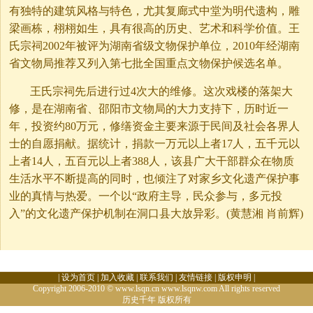
有独特的建筑风格与特色，尤其复廊式中堂为明代遗构，雕
梁画栋，栩栩如生，具有很高的历史、艺术和科学价值。王
氏宗祠2002年被评为湖南省级文物保护单位，2010年经湖南
省文物局推荐又列入第七批全国重点文物保护候选名单。
王氏宗祠先后进行过4次大的维修。这次戏楼的落架大
修，是在湖南省、邵阳市文物局的大力支持下，历时近一
年，投资约80万元，修缮资金主要来源于民间及社会各界人
士的自愿捐献。据统计，捐款一万元以上者17人，五千元以
上者14人，五百元以上者388人，该县广大干部群众在物质
生活水平不断提高的同时，也倾注了对家乡文化遗产保护事
业的真情与热爱。一个以“政府主导，民众参与，多元投
入”的文化遗产保护机制在洞口县大放异彩。(黄慧湘 肖前辉)
|
设为首页
|
加入收藏
|
联系我们
|
友情链接
|
版权申明
|
Copyright 2006-2010 © www.lsqn.cn www.lsqnw.com All rights reserved
历史千年
版权所有