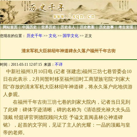
|
|
|
|
|
|
|
|
网站首页
中国历史
世界历史
历史名人
历史教案
历史故事
考古发现
历史千年
文化
国学文化
您现在的位置：
>>
>>
>> 正文
清末军机大臣林绍年神道碑永久落户福州千年古街
不详
时间：2011-03-11 12:07:15 来源：
中新社福州3月10日电 (记者 张建忠)福州三坊七巷管委会10
日在此表示，2月间暂时移至福州旧时工商望族宅院“刘家大
院”存放的清末军机大臣林绍年神道碑，将永久落户此地供游
人参观。
在福州千年古街三坊七巷的刘家大院内，记者当日见到
了此碑：碑体字迹清晰，碑的名称为《清诰授光禄大夫头品
顶戴 经筵讲官弼德院顾问大臣 予谥文直闽县林公神道碑
铭》，起首的文字间，见证了主人的光耀：一品的顶戴与皇
帝的老师。