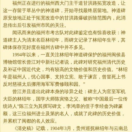
福州正在进行的福州西大门主干道甘洪路拓宽改造，让
这一存留于草丛中的神道碑，开始寻找最终居留地。神道碑
原安放地正处于拓宽改造中的甘洪路爆破折除范围内，此消
息传出后引发福州市民的关注。
闻讯而来的福州市考古队对此碑鉴定也有惊喜收获：神
道碑主人为清末名臣林绍年，而碑文记录了林绍年生平，其
碑体保存完好度在福州古碑中并不多见。
1994年以来，一直关注林绍年神道碑保护的福州闽侯县
博物馆馆长曾江对中新社记者说，此碑对研究福州清代历史
及补证中国近代史，均有较高的文物价值和历史价值。“林绍
年是福州人，忧心国事、支持立宪、敢于谏言，曾冒死上书
反对慈禧太后挪用海军军费修颐和园。”
曾江并且道出此碑本身的珍异之处：碑主人为官至军机
大臣的林绍年，国学大师陈寅恪之父、被称“中国最后一位传
统诗人”陈三立为其撰写碑文，李鸿章的侄子李经畲为碑篆
额，这三位福州进士及第的名人，成就了此碑的历史价值，
并累积了闽都的名人效应。
《清史稿》记载，1904年3月，贵州巡抚林绍年与云南总