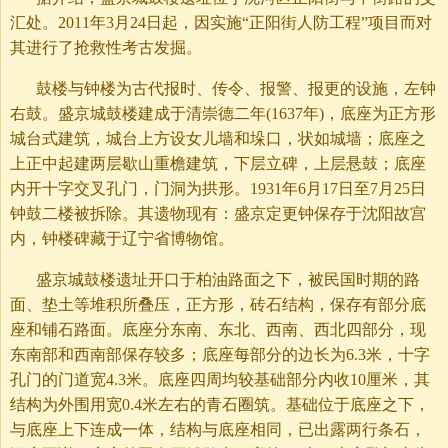
汇处。2011年3月24日起，因实施“正阳街人防工程”项目而对
其进行了抢救性考古发掘。
鼓楼与钟楼为古代报时、传令、报警、报更的设施，左钟
右鼓。盛京城鼓楼建成于清崇德二年(1637年)，底座为正方形
城台式建筑，城台上方设女儿墙和垛口，状如城墙；底座之
上正中起建两层歇山重檐建筑，下层立碑，上层悬鼓；底座
内开十字交叉孔门，门洞为拱形。1931年6月17日至7月25日
钟鼓二楼被拆除。其遗物现有：盛京定更钟保存于沈阳故宫
内，钟楼碑藏于辽宁省博物馆。
盛京城鼓楼遗址开口于柏油路面之下，被民国时期的路
面、垫土等堆积所叠压，正方形，砖石结构，保存有部分底
座和铺石路面。底座分东南、东北、西南、西北四部分，现
东南部和西南部保存较多；底座每部分的边长为6.3米，十字
孔门的门道宽4.3米。底座四周均较基础部分内收10厘米，其
结构为外围用宽0.4米左右的青石圈筑。基础位于底座之下，
与底座上下连成一体，结构与底座相同，已出露两行条石，