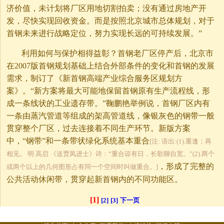
济价值，未计划将厂区用地切割拍卖；没有通过房地产开
发，尽快实现回收资金。而是按照北京城市总体规划，对于
首钢未来进行战略定位，努力实现长远的可持续发展。”
利用如何与保护相得益彰？首钢老厂区停产后，北京市
在2007版首钢规划基础上结合外部条件的变化和首钢的发展
需求，制订了《新首钢高端产业综合服务区规划方
案》。“新方案将最大可能地保留首钢原有生产流程线，形
成一条线状的工业遗存带。”鞠鹏艳举例说，首钢厂区内有
一条由蒸汽管道等组成的架高管道线，像银灰色的钢带一般
贯穿整个厂区，过去连接着不同生产环节。新版方案
中，“钢带”和一条带状绿化系统基本重合
[注: 语出:(1).重逢；再
相见。 明 高启 《送贾凤进士》诗：“重合谅有日，长歌聊自宽。”(2).两个
，形成了完整的
或两个以上的几何图形占有同一个空间时叫做重合。]
公共活动休闲带，贯穿起新首钢内的不同功能区。
[1]
[2]
[3]
下一页