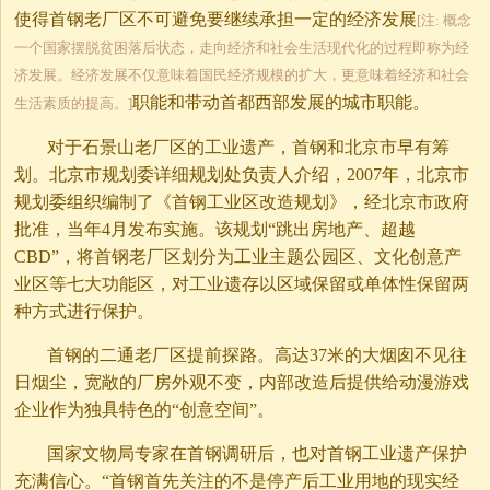
使得首钢老厂区不可避免要继续承担一定的经济发展
[注: 概念
一个国家摆脱贫困落后状态，走向经济和社会生活现代化的过程即称为经
济发展。经济发展不仅意味着国民经济规模的扩大，更意味着经济和社会
职能和带动首都西部发展的城市职能。
生活素质的提高。]
对于石景山老厂区的工业遗产，首钢和北京市早有筹
划。北京市规划委详细规划处负责人介绍，2007年，北京市
规划委组织编制了《首钢工业区改造规划》，经北京市政府
批准，当年4月发布实施。该规划“跳出房地产、超越
CBD”，将首钢老厂区划分为工业主题公园区、文化创意产
业区等七大功能区，对工业遗存以区域保留或单体性保留两
种方式进行保护。
首钢的二通老厂区提前探路。高达37米的大烟囱不见往
日烟尘，宽敞的厂房外观不变，内部改造后提供给动漫游戏
企业作为独具特色的“创意空间”。
国家文物局专家在首钢调研后，也对首钢工业遗产保护
充满信心。“首钢首先关注的不是停产后工业用地的现实经