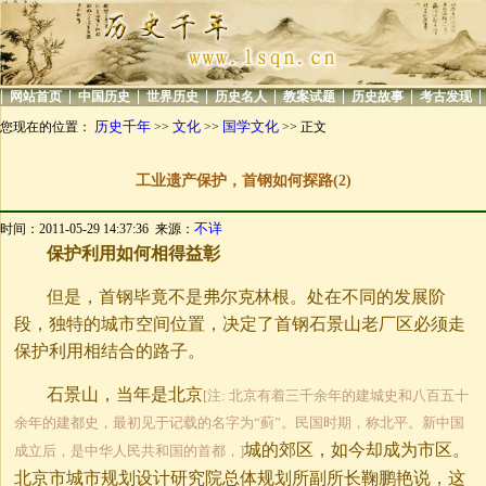
|
|
|
|
|
|
|
|
网站首页
中国历史
世界历史
历史名人
教案试题
历史故事
考古发现
历史千年
文化
国学文化
您现在的位置：
>>
>>
>> 正文
工业遗产保护，首钢如何探路(2)
不详
时间：2011-05-29 14:37:36 来源：
保护利用如何相得益彰
但是，首钢毕竟不是弗尔克林根。处在不同的发展阶
段，独特的城市空间位置，决定了首钢石景山老厂区必须走
保护利用相结合的路子。
石景山，当年是北京
[注: 北京有着三千余年的建城史和八百五十
余年的建都史，最初见于记载的名字为“蓟”。民国时期，称北平。新中国
城的郊区，如今却成为市区。
成立后，是中华人民共和国的首都，]
北京市城市规划设计研究院总体规划所副所长鞠鹏艳说，这