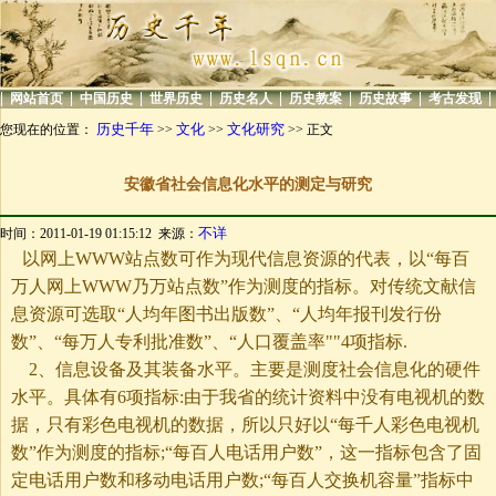
|
|
|
|
|
|
|
|
网站首页
中国历史
世界历史
历史名人
历史教案
历史故事
考古发现
历史千年
文化
文化研究
您现在的位置：
>>
>>
>> 正文
安徽省社会信息化水平的测定与研究
不详
时间：2011-01-19 01:15:12 来源：
以网上WWW站点数可作为现代信息资源的代表，以“每百
万人网上WWW乃万站点数”作为测度的指标。对传统文献信
息资源可选取“人均年图书出版数”、“人均年报刊发行份
数”、“每万人专利批准数”、“人口覆盖率""4项指标.
2、信息设备及其装备水平。主要是测度社会信息化的硬件
水平。具体有6项指标:由于我省的统计资料中没有电视机的数
据，只有彩色电视机的数据，所以只好以“每千人彩色电视机
数”作为测度的指标;“每百人电话用户数”，这一指标包含了固
定电话用户数和移动电话用户数;“每百人交换机容量”指标中