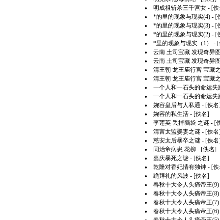
明成祖斩杀三千宫女
- [佚
*的里的现象与现实(4)
- 
*的里的现象与现实(3)
- 
*的里的现象与现实(2)
- 
*里的现象与现实（1）
- 
云南 土司宝藏 发现奇异图案
云南 土司宝藏 发现奇异图案
清王朝 龙王庙行宫 宝藏之谜
清王朝 龙王庙行宫 宝藏之谜
一个人和一石头的命运失踪
一个人和一石头的命运失踪
婉容皇后与人私通
- [佚名
婉容的私生活
- [佚名]
李莲英 丢掉脑袋 之谜
- [
清宫太监娶妻之谜
- [佚名
慈安太后暴卒之谜
- [佚名
同治帝病患 花柳
- [佚名]
嘉庆暴死之谜
- [佚名]
乾隆对香妃情有独钟
- [佚
跪拜礼的风波
- [佚名]
春秋十大令人头痛帝王(9)
春秋十大令人头痛帝王(8)
春秋十大令人头痛帝王(7)
春秋十大令人头痛帝王(6)