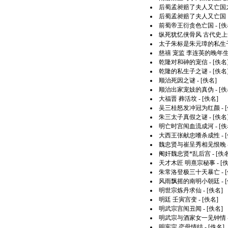
后蜀孟昶赔了夫人又亡国之
后蜀孟昶赔了夫人又亡国
前蜀帝王衍贪色亡国
- [佚
纵死犹忆侠骨风 古代史上
太子朱标是朱元璋的私生
慈禧 宠监 李连英的晚年
乾隆对和砷的宠信
- [佚名
乾隆的私生子之谜
- [佚名
顺治死因之谜
- [佚名]
顺治出家宠妓的真伪
- [佚
大福晋 葬活坟
- [佚名]
吴三桂怒发冲冠为红颜
- 
朱三太子真假之谜
- [佚名
明亡时宫闱血流成河
- [佚
大西王张献忠嗜杀成性
- 
魏忠贤与崔呈秀相见恨晚
阉奸魏忠贤*乱后宫
- [佚
天才木匠 明熹宗秘事
- [
朱常洛登极三十天暴亡
- 
风雨飘摇的南明小朝廷
- 
明世宗炼丹求仙
- [佚名]
明廷 壬寅宫变
- [佚名]
明武宗宫闱丑闻
- [佚名]
明武宗与酒家女一见钟情
明宪宗 恋母情结
- [佚名]