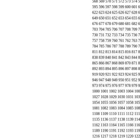
568
569
570
571
572
573
574
5
595
596
597
598
599
600
601
6
622
623
624
625
626
627
628
6
649
650
651
652
653
654
655
6
676
677
678
679
680
681
682
6
703
704
705
706
707
708
709
7
730
731
732
733
734
735
736
7
757
758
759
760
761
762
763
7
784
785
786
787
788
789
790
7
811
812
813
814
815
816
817
8
838
839
840
841
842
843
844
8
865
866
867
868
869
870
871
8
892
893
894
895
896
897
898
8
919
920
921
922
923
924
925
9
946
947
948
949
950
951
952
9
973
974
975
976
977
978
979
9
1000
1001
1002
1003
1004
100
1027
1028
1029
1030
1031
103
1054
1055
1056
1057
1058
105
1081
1082
1083
1084
1085
108
1108
1109
1110
1111
1112
111
1135
1136
1137
1138
1139
114
1162
1163
1164
1165
1166
116
1189
1190
1191
1192
1193
119
1216
1217
1218
1219
1220
122