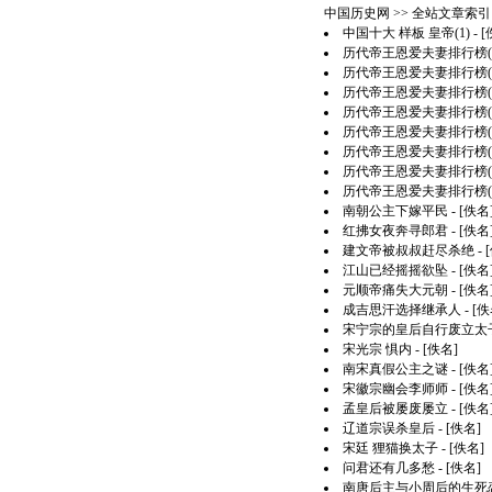
中国历史网
>> 全站文章索引 >
中国十大 样板 皇帝(1)
- 
历代帝王恩爱夫妻排行榜(8
历代帝王恩爱夫妻排行榜(7
历代帝王恩爱夫妻排行榜(6
历代帝王恩爱夫妻排行榜(5
历代帝王恩爱夫妻排行榜(4
历代帝王恩爱夫妻排行榜(3
历代帝王恩爱夫妻排行榜(2
历代帝王恩爱夫妻排行榜(1
南朝公主下嫁平民
- [佚名
红拂女夜奔寻郎君
- [佚名
建文帝被叔叔赶尽杀绝
- 
江山已经摇摇欲坠
- [佚名
元顺帝痛失大元朝
- [佚名
成吉思汗选择继承人
- [佚
宋宁宗的皇后自行废立太
宋光宗 惧内
- [佚名]
南宋真假公主之谜
- [佚名
宋徽宗幽会李师师
- [佚名
孟皇后被屡废屡立
- [佚名
辽道宗误杀皇后
- [佚名]
宋廷 狸猫换太子
- [佚名]
问君还有几多愁
- [佚名]
南唐后主与小周后的生死