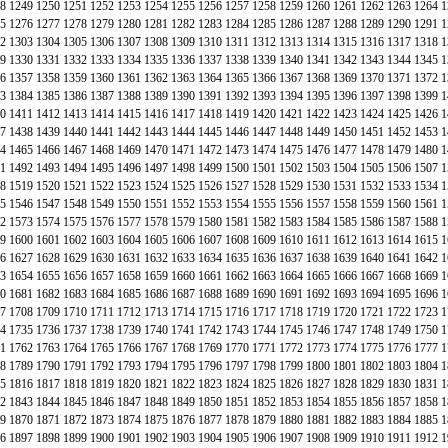
8
1249
1250
1251
1252
1253
1254
1255
1256
1257
1258
1259
1260
1261
1262
1263
1264
1
5
1276
1277
1278
1279
1280
1281
1282
1283
1284
1285
1286
1287
1288
1289
1290
1291
1
2
1303
1304
1305
1306
1307
1308
1309
1310
1311
1312
1313
1314
1315
1316
1317
1318
1
9
1330
1331
1332
1333
1334
1335
1336
1337
1338
1339
1340
1341
1342
1343
1344
1345
1
6
1357
1358
1359
1360
1361
1362
1363
1364
1365
1366
1367
1368
1369
1370
1371
1372
1
3
1384
1385
1386
1387
1388
1389
1390
1391
1392
1393
1394
1395
1396
1397
1398
1399
1
0
1411
1412
1413
1414
1415
1416
1417
1418
1419
1420
1421
1422
1423
1424
1425
1426
1
7
1438
1439
1440
1441
1442
1443
1444
1445
1446
1447
1448
1449
1450
1451
1452
1453
1
4
1465
1466
1467
1468
1469
1470
1471
1472
1473
1474
1475
1476
1477
1478
1479
1480
1
1
1492
1493
1494
1495
1496
1497
1498
1499
1500
1501
1502
1503
1504
1505
1506
1507
1
8
1519
1520
1521
1522
1523
1524
1525
1526
1527
1528
1529
1530
1531
1532
1533
1534
1
5
1546
1547
1548
1549
1550
1551
1552
1553
1554
1555
1556
1557
1558
1559
1560
1561
1
2
1573
1574
1575
1576
1577
1578
1579
1580
1581
1582
1583
1584
1585
1586
1587
1588
1
9
1600
1601
1602
1603
1604
1605
1606
1607
1608
1609
1610
1611
1612
1613
1614
1615
1
6
1627
1628
1629
1630
1631
1632
1633
1634
1635
1636
1637
1638
1639
1640
1641
1642
1
3
1654
1655
1656
1657
1658
1659
1660
1661
1662
1663
1664
1665
1666
1667
1668
1669
1
0
1681
1682
1683
1684
1685
1686
1687
1688
1689
1690
1691
1692
1693
1694
1695
1696
1
7
1708
1709
1710
1711
1712
1713
1714
1715
1716
1717
1718
1719
1720
1721
1722
1723
1
4
1735
1736
1737
1738
1739
1740
1741
1742
1743
1744
1745
1746
1747
1748
1749
1750
1
1
1762
1763
1764
1765
1766
1767
1768
1769
1770
1771
1772
1773
1774
1775
1776
1777
1
8
1789
1790
1791
1792
1793
1794
1795
1796
1797
1798
1799
1800
1801
1802
1803
1804
1
5
1816
1817
1818
1819
1820
1821
1822
1823
1824
1825
1826
1827
1828
1829
1830
1831
1
2
1843
1844
1845
1846
1847
1848
1849
1850
1851
1852
1853
1854
1855
1856
1857
1858
1
9
1870
1871
1872
1873
1874
1875
1876
1877
1878
1879
1880
1881
1882
1883
1884
1885
1
6
1897
1898
1899
1900
1901
1902
1903
1904
1905
1906
1907
1908
1909
1910
1911
1912
1