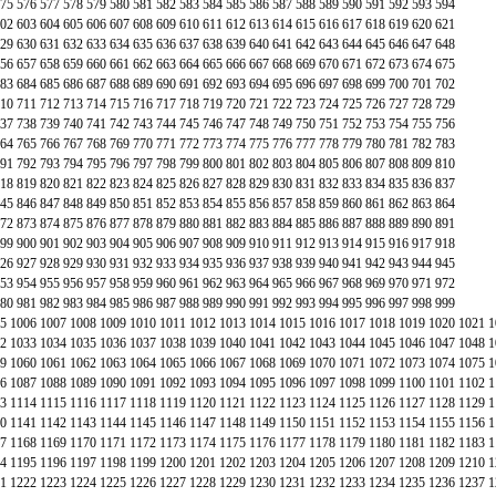
75
576
577
578
579
580
581
582
583
584
585
586
587
588
589
590
591
592
593
594
02
603
604
605
606
607
608
609
610
611
612
613
614
615
616
617
618
619
620
621
29
630
631
632
633
634
635
636
637
638
639
640
641
642
643
644
645
646
647
648
56
657
658
659
660
661
662
663
664
665
666
667
668
669
670
671
672
673
674
675
83
684
685
686
687
688
689
690
691
692
693
694
695
696
697
698
699
700
701
702
10
711
712
713
714
715
716
717
718
719
720
721
722
723
724
725
726
727
728
729
37
738
739
740
741
742
743
744
745
746
747
748
749
750
751
752
753
754
755
756
64
765
766
767
768
769
770
771
772
773
774
775
776
777
778
779
780
781
782
783
91
792
793
794
795
796
797
798
799
800
801
802
803
804
805
806
807
808
809
810
18
819
820
821
822
823
824
825
826
827
828
829
830
831
832
833
834
835
836
837
45
846
847
848
849
850
851
852
853
854
855
856
857
858
859
860
861
862
863
864
72
873
874
875
876
877
878
879
880
881
882
883
884
885
886
887
888
889
890
891
99
900
901
902
903
904
905
906
907
908
909
910
911
912
913
914
915
916
917
918
26
927
928
929
930
931
932
933
934
935
936
937
938
939
940
941
942
943
944
945
53
954
955
956
957
958
959
960
961
962
963
964
965
966
967
968
969
970
971
972
80
981
982
983
984
985
986
987
988
989
990
991
992
993
994
995
996
997
998
999
5
1006
1007
1008
1009
1010
1011
1012
1013
1014
1015
1016
1017
1018
1019
1020
1021
1
2
1033
1034
1035
1036
1037
1038
1039
1040
1041
1042
1043
1044
1045
1046
1047
1048
1
9
1060
1061
1062
1063
1064
1065
1066
1067
1068
1069
1070
1071
1072
1073
1074
1075
1
6
1087
1088
1089
1090
1091
1092
1093
1094
1095
1096
1097
1098
1099
1100
1101
1102
1
3
1114
1115
1116
1117
1118
1119
1120
1121
1122
1123
1124
1125
1126
1127
1128
1129
1
0
1141
1142
1143
1144
1145
1146
1147
1148
1149
1150
1151
1152
1153
1154
1155
1156
1
7
1168
1169
1170
1171
1172
1173
1174
1175
1176
1177
1178
1179
1180
1181
1182
1183
1
4
1195
1196
1197
1198
1199
1200
1201
1202
1203
1204
1205
1206
1207
1208
1209
1210
1
1
1222
1223
1224
1225
1226
1227
1228
1229
1230
1231
1232
1233
1234
1235
1236
1237
1