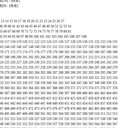
10)
- [佚名]
(9)
- [佚名]
13
14
15
16
17
18
19
20
21
22
23
24
25
26
27
38
39
40
41
42
43
44
45
46
47
48
49
50
51
52
53
54
65
66
67
68
69
70
71
72
73
74
75
76
77
78
79
80
81
92
93
94
95
96
97
98
99
100
101
102
103
104
105
106
107
108
16
117
118
119
120
121
122
123
124
125
126
127
128
129
130
131
132
133
134
135
43
144
145
146
147
148
149
150
151
152
153
154
155
156
157
158
159
160
161
162
70
171
172
173
174
175
176
177
178
179
180
181
182
183
184
185
186
187
188
189
97
198
199
200
201
202
203
204
205
206
207
208
209
210
211
212
213
214
215
216
24
225
226
227
228
229
230
231
232
233
234
235
236
237
238
239
240
241
242
243
51
252
253
254
255
256
257
258
259
260
261
262
263
264
265
266
267
268
269
270
78
279
280
281
282
283
284
285
286
287
288
289
290
291
292
293
294
295
296
297
05
306
307
308
309
310
311
312
313
314
315
316
317
318
319
320
321
322
323
324
32
333
334
335
336
337
338
339
340
341
342
343
344
345
346
347
348
349
350
351
59
360
361
362
363
364
365
366
367
368
369
370
371
372
373
374
375
376
377
378
86
387
388
389
390
391
392
393
394
395
396
397
398
399
400
401
402
403
404
405
13
414
415
416
417
418
419
420
421
422
423
424
425
426
427
428
429
430
431
432
40
441
442
443
444
445
446
447
448
449
450
451
452
453
454
455
456
457
458
459
67
468
469
470
471
472
473
474
475
476
477
478
479
480
481
482
483
484
485
486
94
495
496
497
498
499
500
501
502
503
504
505
506
507
508
509
510
511
512
513
21
522
523
524
525
526
527
528
529
530
531
532
533
534
535
536
537
538
539
540
48
549
550
551
552
553
554
555
556
557
558
559
560
561
562
563
564
565
566
567