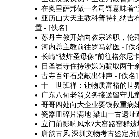
在奥里萨邦做一名司铎意味着“
亚历山大天主教科普特礼纳吉布
置
- [佚名]
苏丹主教开始向教宗述职，伦
河内总主教前往罗马就医
- [佚
长崎“被炸圣母像”前往格尔尼
日圣岩寺住持涉嫌为骗取两千
古寺百年石桌敲出钟声
- [佚名]
十一世班禅：让物质富裕的世界
广东八旬老翁义务接送留守儿童2
哥哥四处向大企业要钱救重病妹
瓷器皿碎片满地 梁山一古遗址遭
立门前影响风水?大窑路窑群遗
唐韵古风 深圳文物考古鉴定所唐