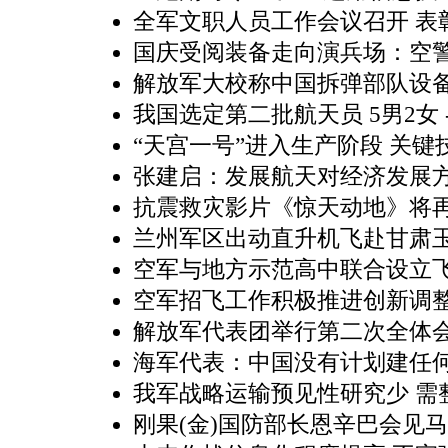
全军文职人员工作会议召开 表
国庆受阅装备走向演兵场：空警-
解放军大校称中国拆弹部队设
我国选定第二批航天员 5男2女
“天宫一号”进入生产阶段 关键
张建启：发展航天对经济发展
抗震救灾影片《惊天动地》将
兰州军区出动直升机飞赴甘肃
空军与地方示范高中联合设立
空军招飞工作积极推进创新调
解放军代表团举行第二次全体会
海军代表：中国没有计划建任
我军战略运输预见性研究少 需
刚果(金)国防部长恩辛巴会见