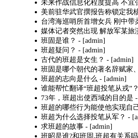
未来作战信息化程度提高 不宜
美前驻华武官撰报告称锁定我
台湾海巡哨所首增女兵 刚中带柔
媒体记者突然出现 解放军某旅
班固是谁？
- [admin]
班超疑问？
- [admin]
古代的班超是女生？
- [admin]
班固是哪个朝代的著名辞赋家
班超的志向是什么
- [admin]
谁能帮忙翻译“班超投笔从戎”
73年，班超出使西域的目的是
班超的哪些行为能使他实现自
班超为什么选择投笔从军？
- [
求班超的故事
- [admin]
班昭是谁?和班固.班超有关系吗