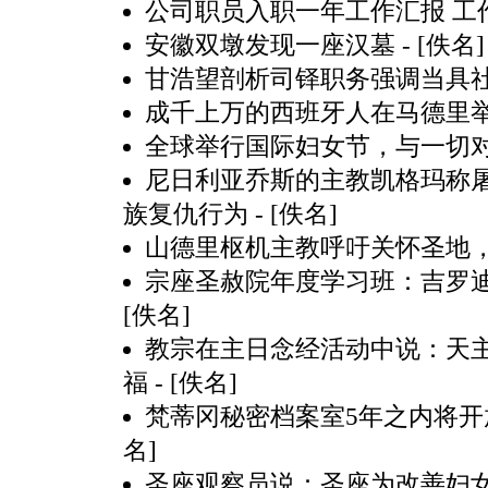
公司职员入职一年工作汇报 工
安徽双墩发现一座汉墓
- [佚名]
甘浩望剖析司铎职务强调当具
成千上万的西班牙人在马德里
全球举行国际妇女节，与一切
尼日利亚乔斯的主教凯格玛称屠
族复仇行为
- [佚名]
山德里枢机主教呼吁关怀圣地
宗座圣赦院年度学习班：吉罗
[佚名]
教宗在主日念经活动中说：天
福
- [佚名]
梵蒂冈秘密档案室5年之内将
名]
圣座观察员说：圣座为改善妇