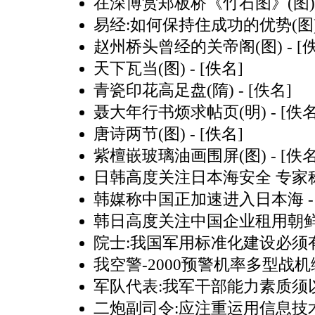
在深博赏郑板桥《竹石图》(图)
易经:如何保持住成功的优势(图
赵州桥头曾经的关帝阁(图)
- [
天下瓦当(图)
- [佚名]
青瓷印花高足盘(隋)
- [佚名]
聂大年行书烦求帖页(明)
- [佚名
唐诗两节(图)
- [佚名]
紫檀嵌玻璃油画围屏(图)
- [佚名
日韩高度关注日本海安全 专家
韩媒称中国正加速进入日本海
-
韩日高度关注中国企业租用朝
院士:我国军用标准化建设必须有
我空警-2000预警机率多型战
军队代表:我军干部能力素质须
二炮副司令:应注重运用信息技