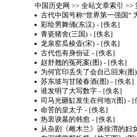
中国历史网
>> 全站文章索引 >> 
古代中国号称“世界第一强国” 
彩绘男舞俑(东汉)
- [佚名]
青瓷猪舍(三国)
- [佚名]
龙泉窑瓜棱壶(宋)
- [佚名]
古代也有身份证
- [佚名]
赵舒翘的冤死案(图)
- [佚名]
为何官印丢失了会自己回来(图)
苏东坡与甘陵春酒(图)
- [佚名]
谁发明了大写数字
- [佚名]
司马光砸缸发生在何地?(图)
- 
命苦的皇太子
- [佚名]
热衷谀墓的韩愈
- [佚名]
从杂剧《雌木兰》谈徐渭的妇女