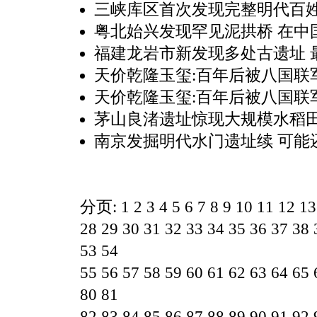
三峡库区首次发现完整明代百姓
粤北始兴发现罕见泥拱桥 在中国
福建龙岩市新发现多处古遗址 
天价乾隆玉玺:百年后被八国联军
天价乾隆玉玺:百年后被八国联军
茅山良渚遗址惊现大规模水稻田
南京发掘明代水门遗址续 可能还
分页:
1
2
3
4
5
6
7
8
9
10
11
12
13
28
29
30
31
32
33
34
35
36
37
38
53
54
55
56
57
58
59
60
61
62
63
64
65
80
81
82
83
84
85
86
87
88
89
90
91
92