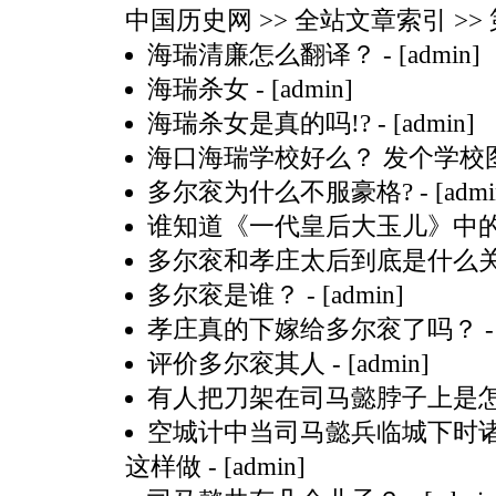
中国历史网
>> 全站文章索引 >> 
海瑞清廉怎么翻译？
- [admin]
海瑞杀女
- [admin]
海瑞杀女是真的吗!?
- [admin]
海口海瑞学校好么？ 发个学校
多尔衮为什么不服豪格?
- [admi
谁知道《一代皇后大玉儿》中
多尔衮和孝庄太后到底是什么
多尔衮是谁？
- [admin]
孝庄真的下嫁给多尔衮了吗？
-
评价多尔衮其人
- [admin]
有人把刀架在司马懿脖子上是
空城计中当司马懿兵临城下时
这样做
- [admin]