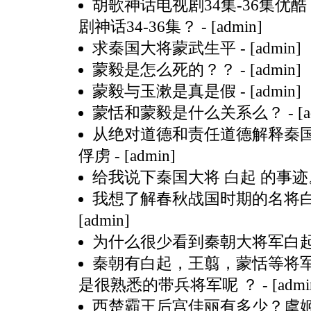
胡歌神话电视剧34集-36集优酷
剧神话34-36集？
- [admin]
求秦国大将蒙武生平
- [admin]
蒙毅是怎么死的？？
- [admin]
蒙毅与玉漱是真是假
- [admin]
蒙恬和蒙毅是什么关系么？
- [
从绝对道德和责任道德解释秦
俘虏
- [admin]
给我说下秦国大将 白起 的事
我想了解春秋战国时期的名将白
[admin]
为什么很少看到秦朝大将军白起
秦朝有白起，王翦，蒙恬等将
是很熟悉的带兵将军呢 ？
- [admi
西楚霸王后宫佳丽有多少？虞