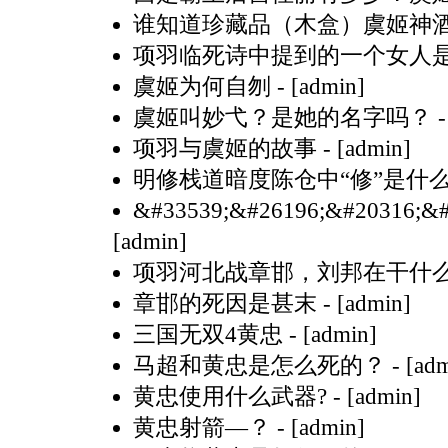
谁知道珍藏品（木盒）虞姬神
项羽临死诗中提到的一个女人
虞姬为何自刎
- [admin]
虞姬叫妙弋？是她的名字吗？
-
项羽与虞姬的故事
- [admin]
明修栈道暗度陈仓中“修”是什
&#33539;&#26196;&#20316;&#
[admin]
项羽河北战章邯，刘邦在干什
章邯的死因是甚末
- [admin]
三国无双4黄忠
- [admin]
马超和黄忠是怎么死的？
- [ad
黄忠使用什么武器?
- [admin]
黄忠射箭—？
- [admin]