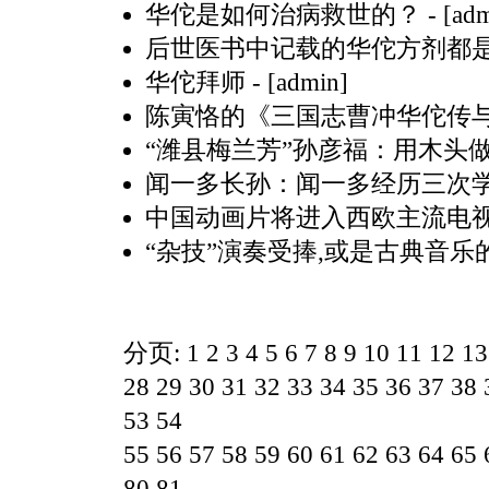
华佗是如何治病救世的？
- [ad
后世医书中记载的华佗方剂都
华佗拜师
- [admin]
陈寅恪的《三国志曹冲华佗传
“潍县梅兰芳”孙彦福：用木头做
闻一多长孙：闻一多经历三次学
中国动画片将进入西欧主流电
“杂技”演奏受捧,或是古典音乐
分页:
1
2
3
4
5
6
7
8
9
10
11
12
13
28
29
30
31
32
33
34
35
36
37
38
53
54
55
56
57
58
59
60
61
62
63
64
65
80
81