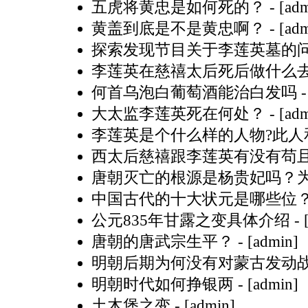
五虎将黄忠是如何死的？
- [ad
黄盖到底是不是黄忠啊？
- [ad
探索发现节目关于李莲英墓的
李莲英在慈禧太后死后做什么
何首乌泡白葡萄酒能治白发吗
-
大太监李莲英死在何处？
- [ad
李莲英是个什么样的人物?此人
西太后慈禧跟李莲英有没有苟
唐朝灭亡的根源是杨贵妃吗？
中国古代的十大状元是哪些位
公元835年甘露之变具体介绍
- 
唐朝的唐武宗生平？
- [admin]
明朝后期为何没有对蒙古发动
明朝时代如何挣银两
- [admin]
土木堡之变
- [admin]