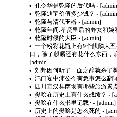
孔令华是乾隆的后代吗
- [admin
乾隆通宝价值多少钱？
- [admin
乾隆与清代玉器
- [admin]
乾隆年间.孝贤皇后的养女和婉
乾隆时候的大臣
- [admin]
一个粉彩花瓶上有9个麒麟大五
口，除了麒麟还有花什么东西，
[admin]
刘邦因何听了一面之辞就杀了
鸿门宴中沛公今有急事怎么翻
四川宣汉县南坝有哪些旅游景
樊哙在历史上有什么战绩？
- [
樊哙在什么书里记载?
- [admin]
历史上的樊哙是怎么死的
- [ad