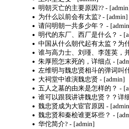
明朝灭亡的主要原因??
- [admin
为什么以前会有太监?
- [admin]
请问明朝一共多少年？
- [admin
明代的东厂、西厂是什么？
- [
中国从什么朝代起有太监？为
谁与高力士、刘瑾、李莲英，并
朱厚照怎末死的，详细点
- [ad
左维明与魏忠贤相斗的弹词叫
大祠堂中谁演魏忠贤
- [admin]
五人之墓的由来是怎样的？
- [
谁可以跟我讲讲魏忠贤？？详
魏忠贤成为大宦官原因
- [admin
魏忠贤和秦桧谁更坏些？
- [ad
华佗简介?
- [admin]