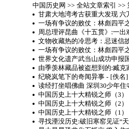
中国历史网
>> 全站文章索引 >> 第
甘肃大地湾考古获重大发现 六
一场有争议的败仗：林彪四平之
周总理评昆曲《十五贯》:一出
文物收藏热的冷思考：忌迷信
一场有争议的败仗：林彪四平之
世界文化遗产武当山成功申报
由季羡林藏品被盗想到的:臧克
纪晓岚笔下的奇闻异事
- [佚名]
读经打坐唱佛曲 深圳30少年住
中国历史上十大精锐之师（3）
中国历史上十大精锐之师（2）
中国历史上十大精锐之师（1）
寻找湮没历史:破旧寒窑见证“天