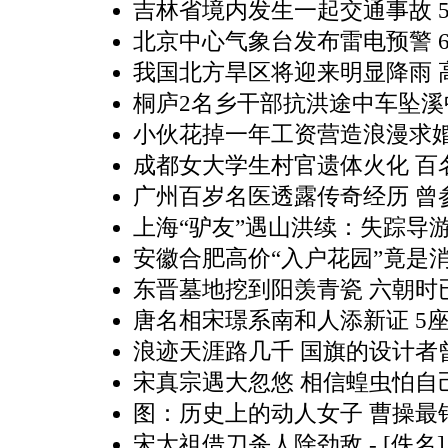
吉林省境内发生一起交通事故 5
北京中心气象台发布雷电预警 
我国北方旱区将迎来明显降雨 
桐庐2名乡干部抗洪途中车坠溪
小伙花掉一年工资营造浪漫求
成都女大学生村官遗体火化 百名
广州百岁名医透露传奇经历 曾
上海“驴友”遇山洪续：失踪导
安徽合肥高价“入户花园”竟是
东晋墓地挖到阳羡青瓷 六朝时已
唐名相宋璟系南和人添新证 5
浪迹天涯路几千 国旗的设计者
宋真宗遇大忽悠 相信蝗虫怕自
图：历史上的动人女子 曹操最
宋太祖借刀杀人除劲敌
- [佚名]