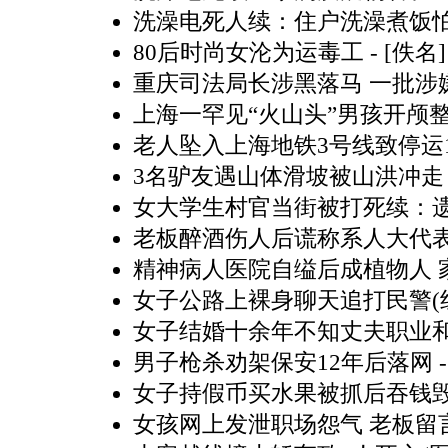
洗澡电死人续：住户洗澡煮饭
80后时尚女沦为运毒工
- [佚名]
重庆司法局长涉黑落马 一批涉
上海一罕见“火山头”男孩开颅
老人坠入上海地铁3号线致停运
3名驴友遇山体滑坡被山洪冲走
女大学生村官当街被打死续：
老板醉酒伤人后谎称系人大代
精神病人医院自缢后成植物人 家
女子公路上裸身聊天追打民警(
女子结婚十余年不知丈夫职业
男子枪杀劝架保安12年后落网
-
女子持假币买水果被抓后吞钱毁
女孩网上发泄职场怨气 老板留