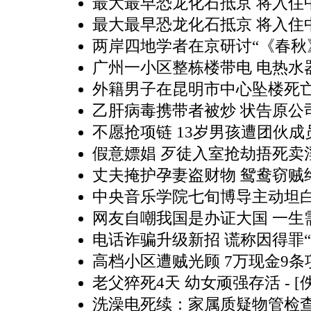
最大最早恐龙化石抵京 将入住中
最大最早恐龙化石抵京 将入住中
两岸四地学者在京研讨“《春秋
广州一小区整栋楼带电 电热水
外籍男子在昆明市中心坠楼死亡
乙肝病毒携带者被炒 状告原公
不愿抢项链 13岁男孩遭团伙成
假意嫖娼 歹徒入室抢劫捂死卖
丈夫掩护孕妻盗财物 鸳鸯窃贼
中央音乐学院七旬博导主动坦
网友自嘲我国是办证大国 一生
电话诈骗升级新招 谎称因得罪“
高档小区遭贼光顾 7万现金9条
老父猝死4天 幼女顽强存活
- [
洗澡电死续：家属质疑物管检