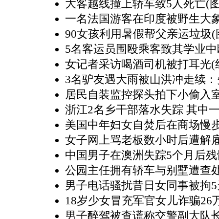
大客越线撞上轿车致5人死亡(图
一名法国游客在印度被野生大
90女孩利用暑假帮父亲运垃圾(
5名客运员围殴乘客致其学业中
女记者采访喝酒司机被打耳光(
3名驴友遇大雨被山洪冲走续：
居民自装监控探头拍下小偷入室
浙江2名乡干部落水失踪 其中
美国中年妇女自焚后在商场慢步
女子网上骂老板数小时后遭解
中国男子在澳洲失踪5个月后残
公园主任拥有轿车与别墅遭查
男子电话骚扰昔日女同事被拘5
18岁少女冒充军官女儿诈骗26
男子醉驾被查谎称交警副大队