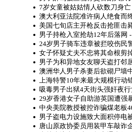
7岁女童被姑姑情人砍数刀身亡
澳大利亚法院准许病人绝食而
美国七旬店主开枪反击抢匪击毙
男子持枪入室抢劫12年后落网
-
24岁男子骑车违章被拦咬伤民
女子怀疑丈夫不忠将其命根剪
男子为和异地女友聊天盗打邻
澳洲华人男子杀妻后欲砌尸墙
上海特警10年来最大规模行动错
吸毒男子出狱4天街头强奸夜行
29岁香港女子自助游英国遭强
中央美院教授被控诈骗煤老板4
男子盗电力设施致大面积停电
唐山原政协委员用装甲车敲诈企