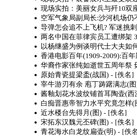
现场实拍：美丽女兵与歼10双
空军气象局副局长:沙河机场仍
导弹怎会追不上飞机? 军迷挑
两名中国在菲律宾员工遭绑架 3
以杨继盛为例谈明代士大夫如
香港电影百年(1909-2009):百
华裔作家张纯如逝世五周年祭 
原始青瓷提梁盉(战国)
- [佚名]
宰牛游刃有余 庖丁踌躇满志(图
酱釉划花水波纹铺首耳陶壶(西
白痴晋惠帝智力水平究竟怎样(
近水楼台先得月(图)
- [佚名]
宋拓东汉魏元丕碑(图)
- [佚名]
青花海水白龙纹扁壶(明)
- [佚名