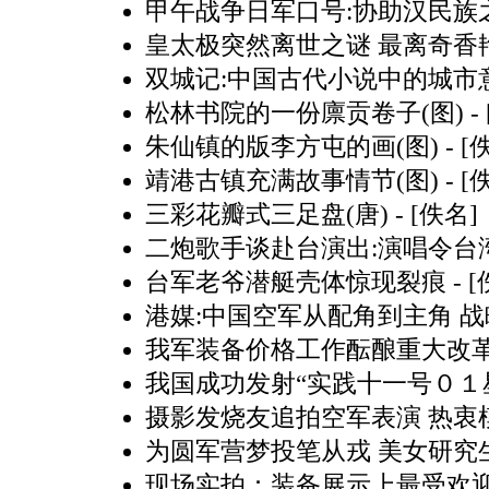
甲午战争日军口号:协助汉民族之
皇太极突然离世之谜 最离奇香艳
双城记:中国古代小说中的城市意
松林书院的一份廪贡卷子(图)
-
朱仙镇的版李方屯的画(图)
- [
靖港古镇充满故事情节(图)
- [
三彩花瓣式三足盘(唐)
- [佚名]
二炮歌手谈赴台演出:演唱令台
台军老爷潜艇壳体惊现裂痕
- 
港媒:中国空军从配角到主角 
我军装备价格工作酝酿重大改
我国成功发射“实践十一号０１
摄影发烧友追拍空军表演 热衷
为圆军营梦投笔从戎 美女研究
现场实拍：装备展示上最受欢