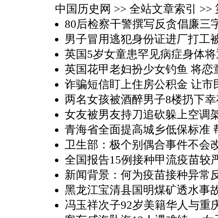
中国历史网
>> 全站文章索引 >> 第
80后检察干警撰写反贪倡廉三
男子冒用逃犯身份证进厂打工
英国5岁女童患罕见病症身体将
英国花甲老妇扮少女钓鱼 将恋
诈骗短信盯上住房公积金 让市
两名女孩被酒醉男子8楼扔下幸
女友被男友持刀追砍躲上空调
青海省全面提高城乡低保标准 
卫生部：极个别偶合事件不会
全国报告15例接种甲流疫苗较
新闻背景：何为疫苗接种异常
黑龙江宝清县国明煤矿透水事
冯玉祥次子92岁美籍华人与重