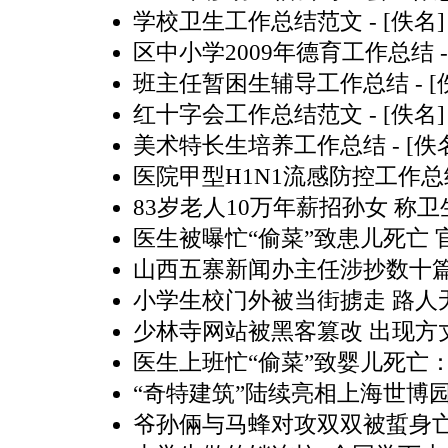
学校卫生工作总结范文
- [佚名]
区中小学2009年德育工作总结
-
班主任暂困生辅导工作总结
- 
红十字会工作总结范文
- [佚名]
美术特长生培养工作总结
- [佚
医院甲型H1N1流感防控工作总
83岁老人10万年薪招孙女 称
医生被曝忙“偷菜”致患儿死亡
山西五寨新闻办主任涉抄数十篇
小学生校门外被当街掳走 路人无
少林寺网站被黑客篡改 出现方
医生上班忙“偷菜”致婴儿死亡
“奇特建筑”陆续亮相上海世博园
爷孙倆与马蜂对攻双双被蜇身