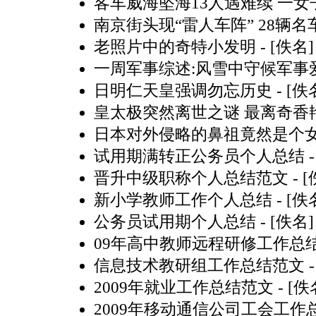
客车威海坠海13人遇难续 一女
南京街头现“雷人车阵” 28辆
老照片中的奇特小发明
- [佚名]
一周军事综述:风雪中守候军事
日明仁天皇强调勿忘历史
- [佚
皇太极突然离世之谜 最离奇香
日本对外侵略的鼻祖竟然是个
试用期满转正公务员个人总结
-
晋升中级职称个人总结范文
- 
新小学教师工作个人总结
- [佚
公务员试用期个人总结
- [佚名]
09年高中教师远程研修工作总
信息技术教研组工作总结范文
-
2009年就业工作总结范文
- [佚
2009年移动通信公司工会工作