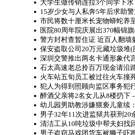
大学生做传销连拉3个同学下水
15岁少女与人私奔5年后求助
市民将数十厘米长宠物蟒蛇养至3
医院80周年院庆展出370幅锦旗(
警方封村查暂住证 近百人翻墙躲
保安盗取公司20万元藏垃圾堆(
深圳交警推出两名卡通形象代言
石太高速老总拎百万现金请沿路
火车站五旬员工被过往火车撞
犯人为得到照顾向监区事务犯
醉酒父亲将2名女儿从8楼扔下
-
幼儿园男助教涉嫌猥亵儿童续：
男子32年11次进监狱共获刑20
清洁工从10吨垃圾中帮夫妇找
男子盗窃马戏团货车被狮子吓