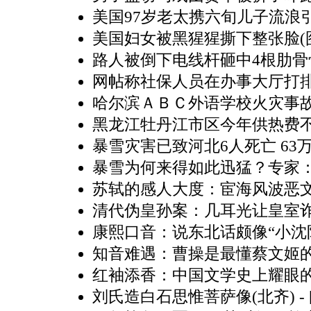
美国97岁老太携六旬儿子流浪
美国妇女被黑猩猩撕下整张脸(
路人被倒下电线杆砸中4根肋骨
网帖称社保人员在办事大厅打
哈尔滨ＡＢＣ外语学校火灾事
黑龙江牡丹江市区今年供热费
暴雪灾害已致河北6人死亡 63
暴雪为何来得如此迅猛？专家
苏轼的感人大度：宦海风波恶
清代伪皇孙案：几耳光让皇室
康熙口音：说东北话颇像“小沈
知音难遇：曹操是最懂蔡文姬
红袖添香：中国文学史上耀眼
刘氏造白石思惟菩萨像(北齐)
-