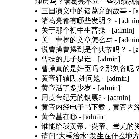
理层吗？诸葛亮不立一些功绩就
三国演义中的诸葛亮的故事
- [
诸葛亮都有哪些发明？
- [admin
关于那个初中生曹操
- [admin]
关于曹操的文章怎么写
- [admin
说曹操曹操到是个典故吗？
- [
曹操的儿子是谁
- [admin]
曹操真的是奸臣吗？那刘备呢
黄帝轩辕氏.姓问题
- [admin]
黄帝活了多少岁
- [admin]
用黄帝纪元的银票?
- [admin]
黄帝内经电子书下载，黄帝内经原
黄帝墓在哪
- [admin]
谁能给我黄帝、炎帝、蚩尤的
请问"大禹治水"发生在什么地方