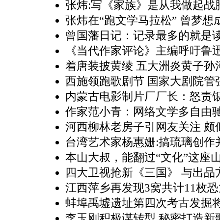
张炜:写《家族》是从我做起战
张炜在“跑文学马拉松” 曾梦
曾国藩日记：记录最多的就是
《当代作家评论》主编呼吁鲁
着唐装披黄绫 五大洲炎黄子孙
西施领跑歌剧节 国家大剧院管
内蒙古电影制片厂厂长：怒责
作家范小青：网络文学多自由驰
河西柳林老房子引网友关注 颇
台湾艺术家杨惠姗:搞琉璃创作
本山大叔，能翻过“文化”这座
四大卫视抢新《三国》 与出品
江西萍乡再发现3窝共计11枚
蚌埠禹墟遗址第四次考古发掘
李玉刚积极谋转型 秘密打造新