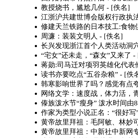
教授烧书，尴尬几何
- [佚名]
江浙沪共建世博会版权行政执
修建天兰铁路的日本技工:食物
周濂：装装文明人
- [佚名]
长兴发现浙江首个人类活动洞
“宅女”还未走，“森女”又来了
-
蒋勋:司马迁对项羽英雄化代表
读书亦要吃点“五谷杂粮”
- [佚
韩寒影响世界了吗？感觉有点
网络文学：速度战，体力活，
傣族泼水节“瘦身” 泼水时间由
作家为类型小说正名：“很好写
黄帝故里拜祖：毛阿敏、林妙可
黄帝故里拜祖：中新社中新网专