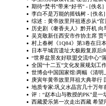
期待“焚书”带来“好书”
- [佚名]
李白不是万能的摇钱树
- [佚名]
综述：黄帝故里拜祖逐步从“官拜
历史剧《奢香夫人》黔开机 向
吴克敬新任西安市作协主席 贾
村上春树《1Q84》第3卷在日
日本平城宫遗址大极殿复原后向
“世界盆景友好联盟交流中心”落
全国“十二五”文化发展规划工
世博会中国国家馆:两幅《清明
庚寅年黄帝故里拜祖大典举行 
地质专家:巩义水晶宫几十万年
评：“赵本山与教授的PK”是
西藏爱乐第一次走出西藏 希望