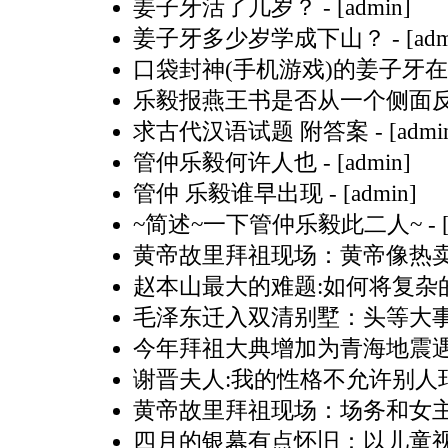
姜子牙活了几岁？
- [admin]
姜子牙多少岁学成下山？
- [ad
口袋封神(手机游戏)的姜子牙
乐毅报燕王书是否从一个侧面
求古代汉语试题 附答案
- [admi
管仲乐毅何许人也
- [admin]
管仲 乐毅谁早出现
- [admin]
~简述~一下管仲乐毅此二人~
- 
黄帝故里拜祖现场：黄帝像热卖 
赵本山最大的难题:如何将复杂
毛泽东迁入双清别墅：头等大
今年拜祖大典增加为青海地震
谢晋夫人:我的性格不允许别人玷
黄帝故里拜祖现场：场务和女主
四月的银幕有点怀旧：以儿童