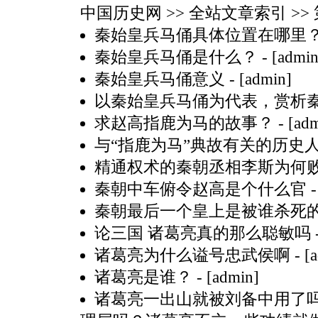
中国历史网
>> 全站文章索引 >> 
秦始皇兵马俑具体位置在哪里
秦始皇兵马俑是什么？
- [admin
秦始皇兵马俑意义
- [admin]
以秦始皇兵马俑为代表，赏析
求赵高指鹿为马的故事？
- [ad
与“指鹿为马”典故有关的历史
精通权术的秦朝丞相李斯为何
秦朝中车俯令赵高是个什么官
-
秦朝最后一个皇上是被谁杀死
论三国 诸葛亮真的那么聪敏吗
诸葛亮为什么谥号忠武侯啊
- [
诸葛亮是谁？
- [admin]
诸葛亮一出山就被刘备中用了