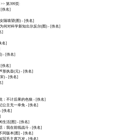
> 第399页:
 [佚名]
女隔墙望(图)
- [佚名]
为何对科学新知出尔反尔(图)
- [佚名]
名]
[佚名]
]
)
- [佚名]
 [佚名]
形执壶(元)
- [佚名]
宋)
- [佚名]
名]
统：不计后果的色狼
- [佚名]
妃公主无一幸免
- [佚名]
- [佚名]
]
生活[图]
- [佚名]
话：我在前线战斗
- [佚名]
同版本[图]
- [佚名]
加写毛主席万岁
- [佚名]