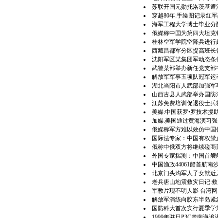
苏联开国元勋托洛茨基遭
穿越80年:手绘图记录红军
海军工程大学博士毕业分
俄媒称中国为第四大坦克销
桂林空军学院空降兵进行越
西藏昌都军分区提高班长
沈阳军区某集团军动态条
武警某部举办新任党支部
解放军军事五项队冠军运动
湖北当阳市人武部加强军
山西古县人武部举办国防
江苏免费培训促退役士兵
美媒:中国获罗•罗技术援助
加媒:美国通过黄海演习
俄媒称军方难以效仿中国
国际法专家：中国有权禁
俄称中俄双方将继续磋商苏-
外国专家揣测：中国首艘
中国渔政44061船首航南
北京门头沟军人子女就近
老兵唐山地震救灾日记:
军教片现不明人影 台湾
解放军演练向胶东半岛紧
国防科大首次实行夏季学
1999年驻日P3C曾南海