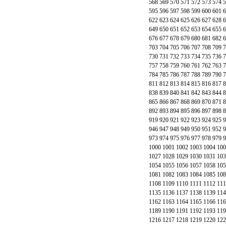
568
569
570
571
572
573
574
5
595
596
597
598
599
600
601
6
622
623
624
625
626
627
628
6
649
650
651
652
653
654
655
6
676
677
678
679
680
681
682
6
703
704
705
706
707
708
709
7
730
731
732
733
734
735
736
7
757
758
759
760
761
762
763
7
784
785
786
787
788
789
790
7
811
812
813
814
815
816
817
8
838
839
840
841
842
843
844
8
865
866
867
868
869
870
871
8
892
893
894
895
896
897
898
8
919
920
921
922
923
924
925
9
946
947
948
949
950
951
952
9
973
974
975
976
977
978
979
9
1000
1001
1002
1003
1004
100
1027
1028
1029
1030
1031
103
1054
1055
1056
1057
1058
105
1081
1082
1083
1084
1085
108
1108
1109
1110
1111
1112
111
1135
1136
1137
1138
1139
114
1162
1163
1164
1165
1166
116
1189
1190
1191
1192
1193
119
1216
1217
1218
1219
1220
122