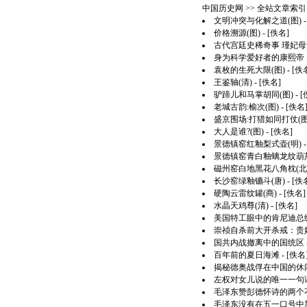
中国历史网
>> 全站文章索引 >
文明冲突与化解之道(图)
-
价格溯源(图)
- [佚名]
古代宫廷史稀奇事 瑾妃母
身为科学爱好者的康熙帝 
袁枚的生死大限(图)
- [佚
王鉴轴(清)
- [佚名]
驴蹄儿和马掌胡同(图)
- 
老城古韵:榆次(图)
- [佚名
盛京围场:打猎如同打仗(图
大人是谁?(图)
- [佚名]
景德镇窑红釉梨式壶(明)
-
景德镇窑青白釉螭龙纹葫芦
磁州窑白地黑花八角枕(北
长沙窑绿釉镳斗(唐)
- [佚
硬陶云雷纹罐(商)
- [佚名]
水晶天鸡尊(清)
- [佚名]
美国特工眼中的肯尼迪总
崇祯自杀前大开杀戒：贵
国共内战撤离中的国统区
百年前的夏日海滩
- [佚名
揭秘德奥战俘在中国的休闲
左权对女儿说的唯一一句
毛泽东赞彭德怀诗的两个不
毛泽东没有在五一口号中