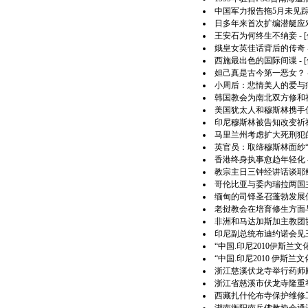
中国军力报告拖5月未见
日多年来首次扩编潜艇应
王安石为何终生不纳妾
- 
娥皇女英佳话背后的传奇
西施最出色的国际间谍
- 
妲己真是古今第一恶女？
小周后：悲情美人的爱与
韩国教会为南北双方修和
美国犹太人和穆斯林携手
印尼穆斯林被告知改变祈
马里兰州考虑扩大死刑犯
英官员：取缔穆斯林面纱“
香港终身执事愈趋年轻化
教宗主日三钟经讲话谈耶
哥伦比亚与委内瑞拉两国
缅甸的司铎圣召蓬勃发展
老挝教会在培育修生方面
非洲和马达加斯加主教团
印尼副总统布迪约诺会见
“中国.印尼2010伊斯兰
“中国.印尼2010 伊斯
浙江慈溪伏龙寺举行药师
浙江省慈溪市伏龙寺隆重
西藏扎什伦布寺保护维修