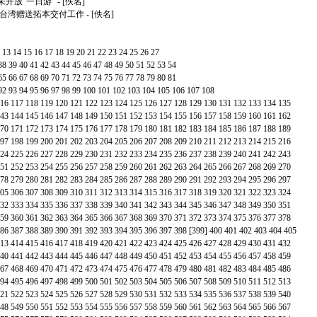
开放“一日游”
- [佚名]
向台湾赠送拓本交付工作
- [佚名]
13
14
15
16
17
18
19
20
21
22
23
24
25
26
27
38
39
40
41
42
43
44
45
46
47
48
49
50
51
52
53
54
65
66
67
68
69
70
71
72
73
74
75
76
77
78
79
80
81
92
93
94
95
96
97
98
99
100
101
102
103
104
105
106
107
108
16
117
118
119
120
121
122
123
124
125
126
127
128
129
130
131
132
133
134
135
43
144
145
146
147
148
149
150
151
152
153
154
155
156
157
158
159
160
161
162
70
171
172
173
174
175
176
177
178
179
180
181
182
183
184
185
186
187
188
189
97
198
199
200
201
202
203
204
205
206
207
208
209
210
211
212
213
214
215
216
24
225
226
227
228
229
230
231
232
233
234
235
236
237
238
239
240
241
242
243
51
252
253
254
255
256
257
258
259
260
261
262
263
264
265
266
267
268
269
270
78
279
280
281
282
283
284
285
286
287
288
289
290
291
292
293
294
295
296
297
05
306
307
308
309
310
311
312
313
314
315
316
317
318
319
320
321
322
323
324
32
333
334
335
336
337
338
339
340
341
342
343
344
345
346
347
348
349
350
351
59
360
361
362
363
364
365
366
367
368
369
370
371
372
373
374
375
376
377
378
86
387
388
389
390
391
392
393
394
395
396
397
398
[399]
400
401
402
403
404
405
13
414
415
416
417
418
419
420
421
422
423
424
425
426
427
428
429
430
431
432
40
441
442
443
444
445
446
447
448
449
450
451
452
453
454
455
456
457
458
459
67
468
469
470
471
472
473
474
475
476
477
478
479
480
481
482
483
484
485
486
94
495
496
497
498
499
500
501
502
503
504
505
506
507
508
509
510
511
512
513
21
522
523
524
525
526
527
528
529
530
531
532
533
534
535
536
537
538
539
540
48
549
550
551
552
553
554
555
556
557
558
559
560
561
562
563
564
565
566
567