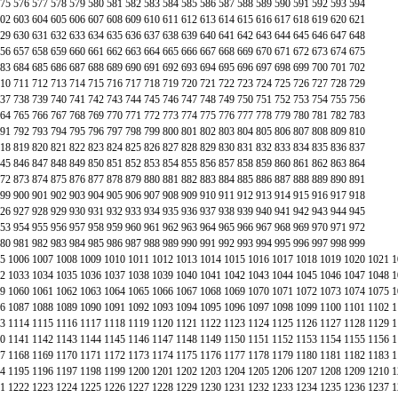
75
576
577
578
579
580
581
582
583
584
585
586
587
588
589
590
591
592
593
594
02
603
604
605
606
607
608
609
610
611
612
613
614
615
616
617
618
619
620
621
29
630
631
632
633
634
635
636
637
638
639
640
641
642
643
644
645
646
647
648
56
657
658
659
660
661
662
663
664
665
666
667
668
669
670
671
672
673
674
675
83
684
685
686
687
688
689
690
691
692
693
694
695
696
697
698
699
700
701
702
10
711
712
713
714
715
716
717
718
719
720
721
722
723
724
725
726
727
728
729
37
738
739
740
741
742
743
744
745
746
747
748
749
750
751
752
753
754
755
756
64
765
766
767
768
769
770
771
772
773
774
775
776
777
778
779
780
781
782
783
91
792
793
794
795
796
797
798
799
800
801
802
803
804
805
806
807
808
809
810
18
819
820
821
822
823
824
825
826
827
828
829
830
831
832
833
834
835
836
837
45
846
847
848
849
850
851
852
853
854
855
856
857
858
859
860
861
862
863
864
72
873
874
875
876
877
878
879
880
881
882
883
884
885
886
887
888
889
890
891
99
900
901
902
903
904
905
906
907
908
909
910
911
912
913
914
915
916
917
918
26
927
928
929
930
931
932
933
934
935
936
937
938
939
940
941
942
943
944
945
53
954
955
956
957
958
959
960
961
962
963
964
965
966
967
968
969
970
971
972
80
981
982
983
984
985
986
987
988
989
990
991
992
993
994
995
996
997
998
999
5
1006
1007
1008
1009
1010
1011
1012
1013
1014
1015
1016
1017
1018
1019
1020
1021
1
2
1033
1034
1035
1036
1037
1038
1039
1040
1041
1042
1043
1044
1045
1046
1047
1048
1
9
1060
1061
1062
1063
1064
1065
1066
1067
1068
1069
1070
1071
1072
1073
1074
1075
1
6
1087
1088
1089
1090
1091
1092
1093
1094
1095
1096
1097
1098
1099
1100
1101
1102
1
3
1114
1115
1116
1117
1118
1119
1120
1121
1122
1123
1124
1125
1126
1127
1128
1129
1
0
1141
1142
1143
1144
1145
1146
1147
1148
1149
1150
1151
1152
1153
1154
1155
1156
1
7
1168
1169
1170
1171
1172
1173
1174
1175
1176
1177
1178
1179
1180
1181
1182
1183
1
4
1195
1196
1197
1198
1199
1200
1201
1202
1203
1204
1205
1206
1207
1208
1209
1210
1
1
1222
1223
1224
1225
1226
1227
1228
1229
1230
1231
1232
1233
1234
1235
1236
1237
1