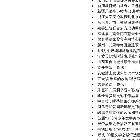
湖南衡阳南岳佛教协会通
新加坡佛光山举办儿童佛
新疆天池半小时内出现4次
浙江大学安伦教授到北京
台湾台北市士林涌泉寺举
嘉善法院联合多方成功调
福建厦门南普陀寺慈善会
著名书法家梁宝宪向洗心
滕州：龙泉寺修复重建获
150万个玻璃啤酒瓶建起
宁波天封塔附近发现戒坛
山西五台山黛螺顶千僧大
文开书院
- [佚名]
安徽潜山发现宋朝铁牛铁
五夫镇:朱熹的故地 理学源头
大暑谚语
- [佚名]
朱熹和白鹿洞书院
- [佚名
李长春参观吴冠中作品展
中青报：哪些情形会扼杀
司马迁和爱因斯坦都是“剽
恶搞是对文化的亵渎和糟
首届“丁玲青少年文学奖”
炎帝故里之争涉及四省五
书法出现了“第六体”
- [佚
寻找100座文学之城评选