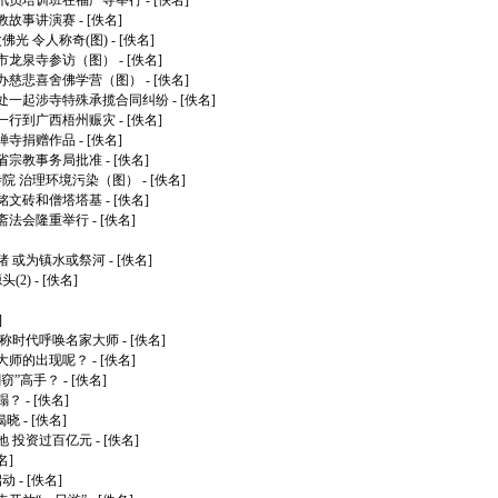
讯员培训班在福严寺举行
- [佚名]
教故事讲演赛
- [佚名]
佛光 令人称奇(图)
- [佚名]
市龙泉寺参访（图）
- [佚名]
办慈悲喜舍佛学营（图）
- [佚名]
处一起涉寺特殊承揽合同纠纷
- [佚名]
一行到广西梧州赈灾
- [佚名]
禅寺捐赠作品
- [佚名]
省宗教事务局批准
- [佚名]
寺院 治理环境污染（图）
- [佚名]
铭文砖和僧塔塔基
- [佚名]
斋法会隆重举行
- [佚名]
猪 或为镇水或祭河
- [佚名]
(2)
- [佚名]
]
 称时代呼唤名家大师
- [佚名]
大师的出现呢？
- [佚名]
窃”高手？
- [佚名]
蹋？
- [佚名]
揭晓
- [佚名]
地 投资过百亿元
- [佚名]
名]
启动
- [佚名]