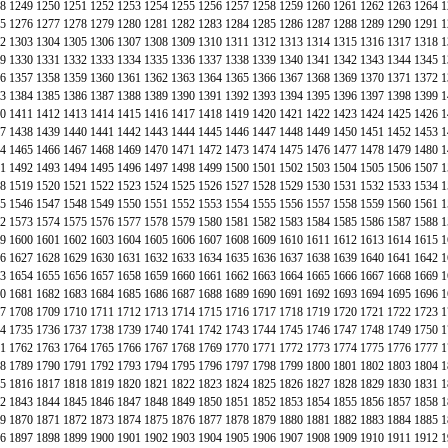
8
1249
1250
1251
1252
1253
1254
1255
1256
1257
1258
1259
1260
1261
1262
1263
1264
1
5
1276
1277
1278
1279
1280
1281
1282
1283
1284
1285
1286
1287
1288
1289
1290
1291
1
2
1303
1304
1305
1306
1307
1308
1309
1310
1311
1312
1313
1314
1315
1316
1317
1318
1
9
1330
1331
1332
1333
1334
1335
1336
1337
1338
1339
1340
1341
1342
1343
1344
1345
1
6
1357
1358
1359
1360
1361
1362
1363
1364
1365
1366
1367
1368
1369
1370
1371
1372
1
3
1384
1385
1386
1387
1388
1389
1390
1391
1392
1393
1394
1395
1396
1397
1398
1399
1
0
1411
1412
1413
1414
1415
1416
1417
1418
1419
1420
1421
1422
1423
1424
1425
1426
1
7
1438
1439
1440
1441
1442
1443
1444
1445
1446
1447
1448
1449
1450
1451
1452
1453
1
4
1465
1466
1467
1468
1469
1470
1471
1472
1473
1474
1475
1476
1477
1478
1479
1480
1
1
1492
1493
1494
1495
1496
1497
1498
1499
1500
1501
1502
1503
1504
1505
1506
1507
1
8
1519
1520
1521
1522
1523
1524
1525
1526
1527
1528
1529
1530
1531
1532
1533
1534
1
5
1546
1547
1548
1549
1550
1551
1552
1553
1554
1555
1556
1557
1558
1559
1560
1561
1
2
1573
1574
1575
1576
1577
1578
1579
1580
1581
1582
1583
1584
1585
1586
1587
1588
1
9
1600
1601
1602
1603
1604
1605
1606
1607
1608
1609
1610
1611
1612
1613
1614
1615
1
6
1627
1628
1629
1630
1631
1632
1633
1634
1635
1636
1637
1638
1639
1640
1641
1642
1
3
1654
1655
1656
1657
1658
1659
1660
1661
1662
1663
1664
1665
1666
1667
1668
1669
1
0
1681
1682
1683
1684
1685
1686
1687
1688
1689
1690
1691
1692
1693
1694
1695
1696
1
7
1708
1709
1710
1711
1712
1713
1714
1715
1716
1717
1718
1719
1720
1721
1722
1723
1
4
1735
1736
1737
1738
1739
1740
1741
1742
1743
1744
1745
1746
1747
1748
1749
1750
1
1
1762
1763
1764
1765
1766
1767
1768
1769
1770
1771
1772
1773
1774
1775
1776
1777
1
8
1789
1790
1791
1792
1793
1794
1795
1796
1797
1798
1799
1800
1801
1802
1803
1804
1
5
1816
1817
1818
1819
1820
1821
1822
1823
1824
1825
1826
1827
1828
1829
1830
1831
1
2
1843
1844
1845
1846
1847
1848
1849
1850
1851
1852
1853
1854
1855
1856
1857
1858
1
9
1870
1871
1872
1873
1874
1875
1876
1877
1878
1879
1880
1881
1882
1883
1884
1885
1
6
1897
1898
1899
1900
1901
1902
1903
1904
1905
1906
1907
1908
1909
1910
1911
1912
1