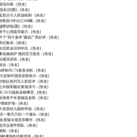
清洗内幕
- [佚名]
战长沙[图]
- [佚名]
配首次引入双选机制
- [佚名]
售国 8年出口168辆
- [佚名]
障训练[图]
- [佚名]
骨干心理疏导能力
- [佚名]
件下“四个基本”建设广受好评
- [佚名]
书记集训
- [佚名]
员奖金仅8000元
- [佚名]
事设施保护 挽回百万损失
- [佚名]
法规培训班
- [佚名]
就业
- [佚名]
研制JH-7A新发动机
- [佚名]
强力反制中国东亚影响力
- [佚名]
仿制以色列无人机技术
- [佚名]
止外国军舰在黄海演习
- [佚名]
33/35战机采购事宜
- [佚名]
航母将于年底铺设龙骨
- [佚名]
沙维权护渔
- [佚名]
入优质幼儿园和学校
- [佚名]
救灾一整天只吃一个馒头
- [佚名]
网友质疑出现灵异事件
- [佚名]
急空运装甲部队
- [佚名]
期制
- [佚名]
追潜艇遭我机拦截溃逃
- [佚名]