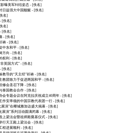
踪影曝美军纠结姿态
- [佚名]
对日益强大中国舰艇
- [佚名]
[佚名]
- [佚名]
[佚名]
- [佚名]
痛
- [佚名]
祈祷
- [佚名]
促中东和平
- [佚名]
祷方向
- [佚名]
的权利
- [佚名]
非英国方式”
- [佚名]
- [佚名]
稣教导的“天主经”祈祷
- [佚名]
主教团致力于促进两国和平
- [佚名]
但修会圣召下降
- [佚名]
与泰国教会合作
- [佚名]
协会专题会议在阿克拉庆祝成立40周年
- [佚名]
王作安率领的中国宗教代表团一行
- [佚名]
文化展演”在椰城雅加达盛大揭幕
- [佚名]
兰文化展演”系列活动圆满闭幕
- [佚名]
殿上梁法会暨祖师殿奠基仪式
- [佚名]
举行天王殿上梁法会
- [佚名]
工程进展顺利
- [佚名]