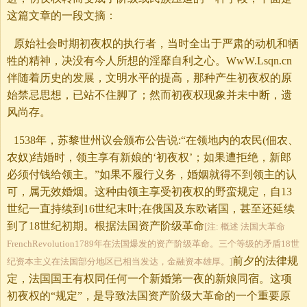
这篇文章的一段文摘：
原始社会时期初夜权的执行者，当时全出于严肃的动机和牺
牲的精神，决没有今人所想的淫靡自利之心。WwW.Lsqn.cn
伴随着历史的发展，文明水平的提高，那种产生初夜权的原
始禁忌思想，已站不住脚了；然而初夜权现象并未中断，遗
风尚存。
1538年，苏黎世州议会颁布公告说:“在领地内的农民(佃农、
农奴)结婚时，领主享有新娘的‘初夜权’；如果遭拒绝，新郎
必须付钱给领主。”如果不履行义务，婚姻就得不到领主的认
可，属无效婚烟。这种由领主享受初夜权的野蛮规定，自13
世纪一直持续到16世纪末叶;在俄国及东欧诸国，甚至还延续
到了18世纪初期。根据法国资产阶级革命
[注: 概述 法国大革命
FrenchRevolution1789年在法国爆发的资产阶级革命。三个等级的矛盾18世
前夕的法律规
纪资本主义在法国部分地区已相当发达，金融资本雄厚。]
定，法国国王有权同任何一个新婚第一夜的新娘同宿。这项
初夜权的“规定”，是导致法国资产阶级大革命的一个重要原