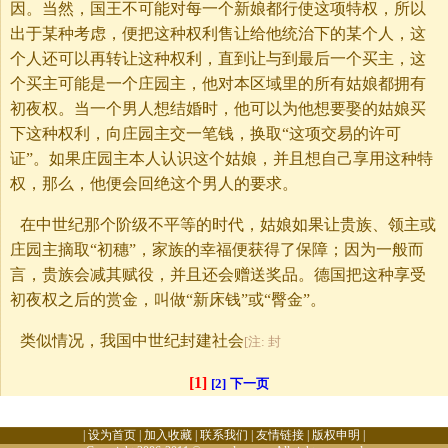
因。当然，国王不可能对每一个新娘都行使这项特权，所以
出于某种考虑，便把这种权利售让给他统治下的某个人，这
个人还可以再转让这种权利，直到让与到最后一个买主，这
个买主可能是一个庄园主，他对本区域里的所有姑娘都拥有
初夜权。当一个男人想结婚时，他可以为他想要娶的姑娘买
下这种权利，向庄园主交一笔钱，换取“这项交易的许可
证”。如果庄园主本人认识这个姑娘，并且想自己享用这种特
权，那么，他便会回绝这个男人的要求。
在中世纪那个阶级不平等的时代，姑娘如果让贵族、领主或
庄园主摘取“初穗”，家族的幸福便获得了保障；因为一般而
言，贵族会减其赋役，并且还会赠送奖品。德国把这种享受
初夜权之后的赏金，叫做“新床钱”或“臀金”。
类似情况，我国中世纪封建社会
[注: 封
[1]
[2]
下一页
|
设为首页
|
加入收藏
|
联系我们
|
友情链接
|
版权申明
|