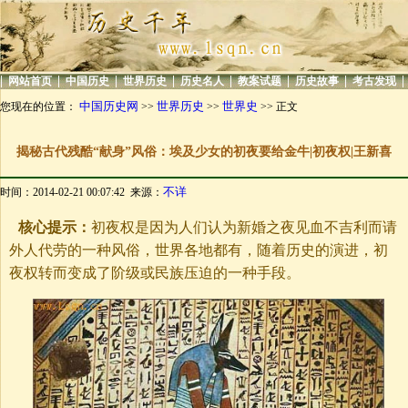
|
|
|
|
|
|
|
|
网站首页
中国历史
世界历史
历史名人
教案试题
历史故事
考古发现
中国历史网
世界历史
世界史
您现在的位置：
>>
>>
>> 正文
揭秘古代残酷“献身”风俗：埃及少女的初夜要给金牛|初夜权|王新喜
不详
时间：2014-02-21 00:07:42 来源：
核心提示：
初夜权是因为人们认为新婚之夜见血不吉利而请
外人代劳的一种风俗，世界各地都有，随着历史的演进，初
夜权转而变成了阶级或民族压迫的一种手段。