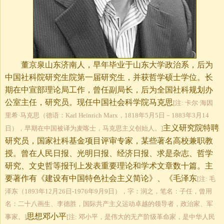
董京泉山东济南人，早年毕业于山东大学政治系，后为
中国社科院研究生院第一届研究生，并获哲学硕士学位。长
期在中宣部理论局工作，曾任副局长，后为全国社科规划办
公室主任，研究员。现任中国社会科学院马克思
[注: 卡尔·海因
里希·马克思（德语：Karl Heinrich Marx，1818年5月5日－1883年3月14
主义研究院特聘
日），早期在中国被译为麦喀士，马克思主义创始人。]
研究员，国家社科基金项目评审专家，某些著名高校兼职教
授。曾在人民日报、光明日报、经济日报、求是杂志、哲学
研究、文史哲等报刊上发表重要理论和学术文章数十篇。主
要著作有《建设有中国特色社会主义简论》、《毛泽东
[注: 毛
泽东（1893年12月26日-1976年9月9日），字：润之，笔名：子任，曾用
名：二十八画生、李德胜，国际共产主义运动卓越的领导者，政治家、军
思想邓小平
事家。]
[注: 邓小平，是伟大的无产阶级革命家，是中华人民