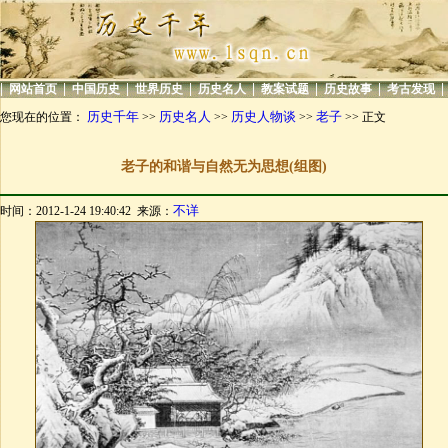
|
|
|
|
|
|
|
|
网站首页
中国历史
世界历史
历史名人
教案试题
历史故事
考古发现
历史千年
历史名人
历史人物谈
老子
您现在的位置：
>>
>>
>>
>> 正文
老子的和谐与自然无为思想(组图)
不详
时间：2012-1-24 19:40:42 来源：