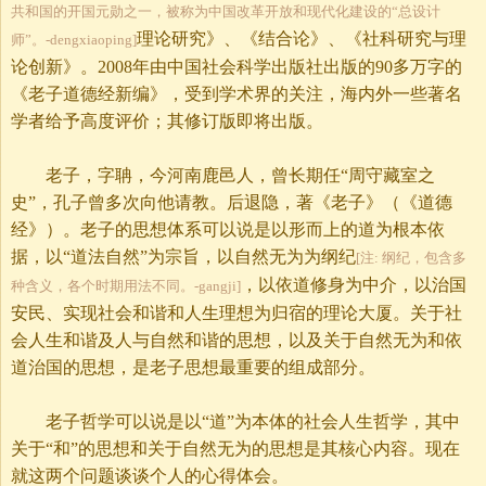
共和国的开国元勋之一，被称为中国改革开放和现代化建设的“总设计
理论研究》、《结合论》、《社科研究与理
师”。-dengxiaoping]
论创新》。2008年由中国社会科学出版社出版的90多万字的
《老子道德经新编》，受到学术界的关注，海内外一些著名
学者给予高度评价；其修订版即将出版。
老子，字聃，今河南鹿邑人，曾长期任“周守藏室之
史”，孔子曾多次向他请教。后退隐，著《老子》（《道德
经》）。老子的思想体系可以说是以形而上的道为根本依
据，以“道法自然”为宗旨，以自然无为为纲纪
[注: 纲纪，包含多
，以依道修身为中介，以治国
种含义，各个时期用法不同。-gangji]
安民、实现社会和谐和人生理想为归宿的理论大厦。关于社
会人生和谐及人与自然和谐的思想，以及关于自然无为和依
道治国的思想，是老子思想最重要的组成部分。
老子哲学可以说是以“道”为本体的社会人生哲学，其中
关于“和”的思想和关于自然无为的思想是其核心内容。现在
就这两个问题谈谈个人的心得体会。