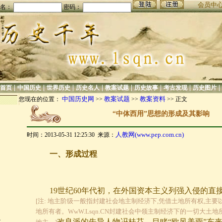
会员中
名：
密码：
|
|
|
|
|
|
|
|
首页
中国历史
世界历史
历史名人
教案试题
历史故事
考古发现
历史图片
中国历史网
教案试题
教案资料
您现在的位置：
>>
>>
>> 正文
“中体西用”思想的形成及其影响
人教网(www.pep.com.cn)
时间：2013-05-31 12:25:30 来源：
一、形成过程
19
世纪
60
年代初，在外国资本主义列强入侵的直
[注: 地主阶级一般指封建社会地主制经济下,凭借土地所有权,主
地所有者。WwW.Lsqn.CN封建社会中领主制经济下的一切大土
改良派的先导人物
冯桂芬
，目睹“欧风美雨”东