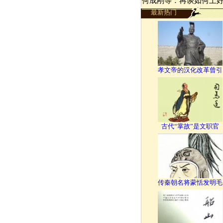
何成刚等：再谈如何上
最新热门
孝文帝的汉化改革曾引
古代“掌故”是文职官
传秦朝名将蒙恬发明毛