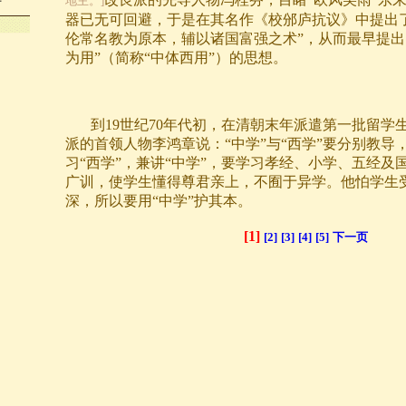
好
地主。]
器已无可回避，于是在其名作《校邠庐抗议》中提出
伦常名教为原本，辅以诸国富强之术”，从而最早提出
为用”（简称“中体西用”）的思想。
到
19
世纪
70
年代初，在清朝末年派遣第一批留学
派的首领人物
李鸿章
说：“中学”与“西学”要分别教导
习“西学”，兼讲“中学”，要学习孝经、小学、五经及
广训，使学生懂得尊君亲上，不囿于异学。他怕学生受
深，所以要用“中学”护其本。
[1]
[2]
[3]
[4]
[5]
下一页