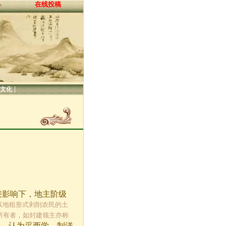
在线投稿
心
|
文化
接影响下，地主阶级
要以地租形式剥削农民的土
地所有者，如封建领主亦称
来，认为采西学、制洋