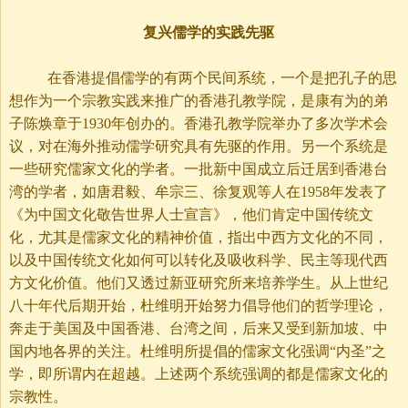
复兴儒学的实践先驱
在香港提倡儒学的有两个民间系统，一个是把孔子的思
想作为一个宗教实践来推广的香港孔教学院，是康有为的弟
子陈焕章于1930年创办的。香港孔教学院举办了多次学术会
议，对在海外推动儒学研究具有先驱的作用。另一个系统是
一些研究儒家文化的学者。一批新中国成立后迁居到香港台
湾的学者，如
唐
君毅、牟宗三、徐复观等人在1958年发表了
《为中国文化敬告世界人士宣言》，他们肯定中国传统文
化，尤其是儒家文化的精神价值，指出中西方文化的不同，
以及中国传统文化如何可以转化及吸收科学、民主等现代西
方文化价值。他们又透过新亚研究所来培养学生。从上世纪
八十年代后期开始，杜维明开始努力倡导他们的哲学理论，
奔走于美国及中国香港、台湾之间，后来又受到新加坡、中
国内地各界的关注。杜维明所提倡的儒家文化强调“内圣”之
学，即所谓内在超越。上述两个系统强调的都是儒家文化的
宗教性。