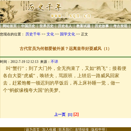
|
|
|
|
|
|
|
|
网站首页
中国历史
世界历史
历史名人
教案试题
历史故事
考古发现
历史千年
文化
国学文化
您现在的位置：
>>
>>
>> 正文
古代官员为何都爱被外派？远离皇帝好耍威风（1）
不详
时间：2012-7-19 12:12:13 来源：
叫“蟹行”；到了大门外，全无拘束了，又如“鸦飞”；接着便
各自大耍“虎威”，唤轿夫，骂跟班，上轿后一路威风回家
去，赶紧饱餐一顿迟到的早饭后，再上床补睡一觉，做一
个“蚂蚁缘槐夸大国”的美梦。
[2]
上一页
[1]
|
设为首页
|
加入收藏
|
联系我们
|
友情链接
|
版权申明
|