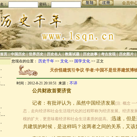
会员中
名：
密码：
|
|
|
|
|
|
|
|
首页
中国历史
世界历史
历史名人
教案试题
历史故事
考古发现
历史图片
历史千年
文化
国学文化
您现在的位置：
>>
>>
>> 正文
…
天价怪建筑引争议 学者:中国不是世界建筑博物馆
…
不详
时间：2012-8-21 20:10:51 来源：
幕…
公共财政首要济贫
…
记者：有批评认为，虽然中国经济发展
[注: 概念
…
态，走向经济和社会生活现代化的过程即称为经济发展。经济发
面…
迅速，但是
模的扩大，更意味着经济和社会生活素质的提高。]
…
共建筑的时候，是这样吗？这两者之间的关系，又该
…