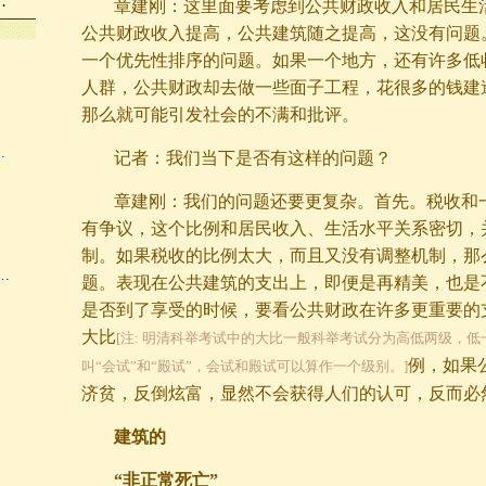
…
章建刚：这里面要考虑到公共财政收入和居民生
公共财政收入提高，公共建筑随之提高，这没有问题
一个优先性排序的问题。如果一个地方，还有许多低
人群，公共财政却去做一些面子工程，花很多的钱建
那么就可能引发社会的不满和批评。
…
记者：我们当下是否有这样的问题？
章建刚：我们的问题还要更复杂。首先。税收和
有争议，这个比例和居民收入、生活水平关系密切，
制。如果税收的比例太大，而且又没有调整机制，那
…
题。表现在公共建筑的支出上，即便是再精美，也是
是否到了享受的时候，要看公共财政在许多更重要的
大比
[注: 明清科举考试中的大比一般科举考试分为高低两级，低
例，如果
叫“会试”和“殿试”，会试和殿试可以算作一个级别。]
济贫，反倒炫富，显然不会获得人们的认可，反而必
建筑的
“非正常死亡”