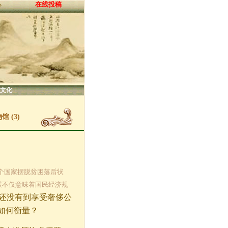
在线投稿
心
|
文化
 (3)
 一个国家摆脱贫困落后状
展不仅意味着国民经济规
还没有到享受奢侈公
如何衡量？