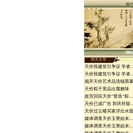
用户
|
网站
相关文章
天价怪建筑引争议 学者
天价怪建筑引争议 学者
揭开天价艺术品洗钱黑
天价粽子里品出腐败味
故宫回应天价“督造”粽
天价已成广告 郭庆祥疑
天价过云楼买家浮出水
媒体调查天价玉凳始末:
媒体调查天价玉凳始末: