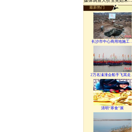
媒体调查天价玉凳始末:
最新热门
长沙市中心商用地施工
2万名溱潼会船手飞篙走
清明“寒食”展