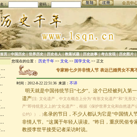
会员中
名：
密码：
|
|
|
|
|
|
|
|
首页
中国历史
世界历史
历史名人
教案试题
历史故事
考古发现
历史图片
历史千年
文化
国学文化
您现在的位置：
>>
>>
>> 正文
曾…
专家称七夕并非情人节 表达已婚男女不离
宝…
不详
时间：2012-8-22 22:51:36 来源：
…
明天就是中国传统节日“七夕”。这个已经被列入第
…
遗产
[注: 文化遗产，中文在概念上分为“有形文化遗产”和“无形文
…
产”即传统意义上的“文化遗产”，根据《保护世界文化和自然遗产
文…
名录的节日，不少人都认为它是“中国情人节
…
公约》），]
非情人节。“这属于年轻人误读。”昨日，重庆民俗专
…
教授李世平接受记者采访时说。
全…