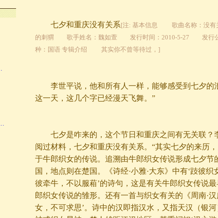
…
七夕和重庆没有关系
[注: 基本信息 歌曲名称：没
的刺猬 歌手姓名：魏如萱 发行时间：2010-5-27 发
种：国语 专辑介绍 其实你不曾等待过，]
…
李世平说，他和所有人一样，能够感受到七夕的浪
这一天，这几个字已经漫天飞舞。”
…
七夕是咋来的，这个节日和重庆之间有无关联？李
阅过材料，七夕和重庆没有关系。“其实七夕的来历
于牛郎织女的传说。追溯由牛郎织女传说形成七夕节
国，地点则在楚国。《诗经·小雅·大东》中有‘跂彼织
彼牵牛，不以服葙’的诗句，这是有关牛郎织女传说最
郎织女传说的雏形。还有一首与织女有关的《周南·汉
女，不可求思’。诗中的汉即指汉水，又指天汉（银河