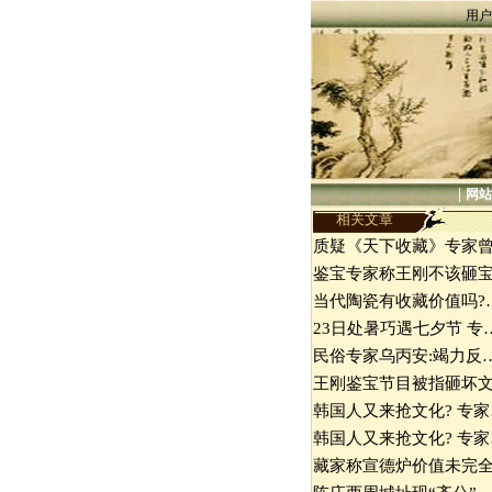
用户
|
网站
相关文章
质疑《天下收藏》专家
鉴宝专家称王刚不该砸
当代陶瓷有收藏价值吗?
23日处暑巧遇七夕节 专
民俗专家乌丙安:竭力反
王刚鉴宝节目被指砸坏
韩国人又来抢文化? 专家
韩国人又来抢文化? 专家
藏家称宣德炉价值未完