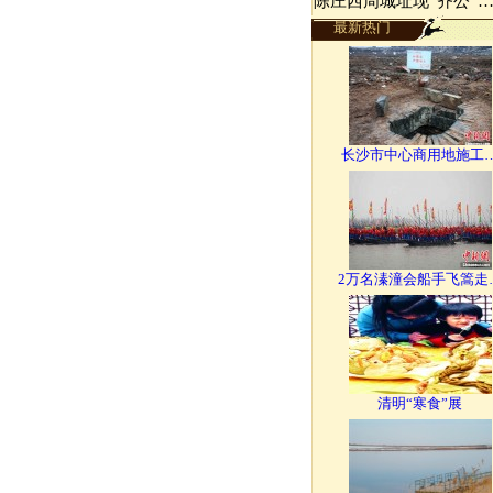
陈庄西周城址现“齐公”
最新热门
长沙市中心商用地施工
2万名溱潼会船手飞篙走
清明“寒食”展