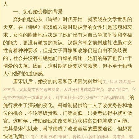
人
一、负心婚变剧的背景
弃妇的悲怨从《诗经》时代开始，就萦绕在文学世界的
天空。在《诗经》和汉魏六朝时期被弃的女性只是悲怨和哀
求，女性的附庸地位决定了她们没有为自己争取平等和幸福
的能力，更没有谴责的意识。汉魏六朝之前封建礼法虽对女
性有着种种要求，但是女子再嫁和改嫁仍是自由不受歧视
的，社会并没有杜绝她们再婚的路途，她们的痛苦也仅止于
情爱的失落。因而，这时期的婚变尽管频繁，但不至于触动
人们强烈的道德感。
唐宋以后，婚变的内容和形式因为科举制
[注: 科举-科举是一
种官员，尤其是文官的选拔制度。因以分科考试选举官员，故名“科举”。它
的
是古代中国的一项重要发明，对中国社会和文化均产生了深远的影响。]
施行发生了深刻的变化。科举制提供给士人了改变身份和地
位的机会，不论等级贵贱，门第高低，只要考试得中就可做
官。这时候，借助婚姻来改变地位获得富贵也就成了可能。
尤其是宋代以来，科举便成了改变命运的重要途径，但想要
快速飞黄
[注: 简介 飞黄:亦名“乘黄”。传说为八骏中的神马，背有角、善