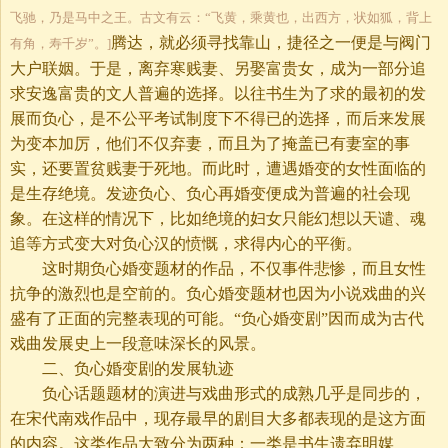
飞驰，乃是马中之王。古文有云：“飞黄，乘黄也，出西方，状如狐，背上
腾达，就必须寻找靠山，捷径之一便是与阀门
有角，寿千岁”。]
大户联姻。于是，离弃寒贱妻、另娶富贵女，成为一部分追
求安逸富贵的文人普遍的选择。以往书生为了求的最初的发
展而负心，是不公平考试制度下不得已的选择，而后来发展
为变本加厉，他们不仅弃妻，而且为了掩盖已有妻室的事
实，还要置贫贱妻于死地。而此时，遭遇婚变的女性面临的
是生存绝境。发迹负心、负心再婚变便成为普遍的社会现
象。在这样的情况下，比如绝境的妇女只能幻想以天谴、魂
追等方式变大对负心汉的愤慨，求得内心的平衡。
这时期负心婚变题材的作品，不仅事件悲惨，而且女性
抗争的激烈也是空前的。负心婚变题材也因为小说戏曲的兴
盛有了正面的完整表现的可能。“负心婚变剧”因而成为古代
戏曲发展史上一段意味深长的风景。
二、负心婚变剧的发展轨迹
负心话题题材的演进与戏曲形式的成熟几乎是同步的，
在宋代南戏作品中，现存最早的剧目大多都表现的是这方面
的内容。这类作品大致分为两种：一类是书生遗弃明媒