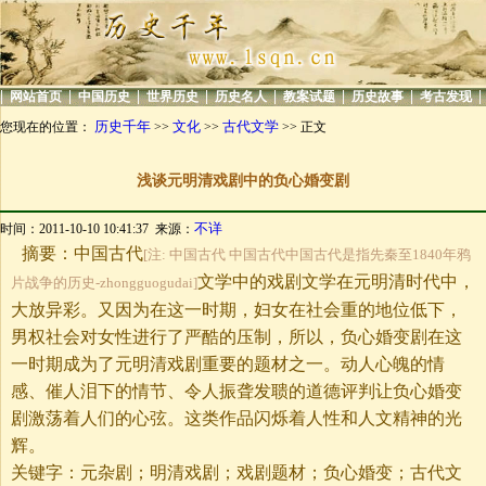
|
|
|
|
|
|
|
|
网站首页
中国历史
世界历史
历史名人
教案试题
历史故事
考古发现
历史千年
文化
古代文学
您现在的位置：
>>
>>
>> 正文
浅谈元明清戏剧中的负心婚变剧
不详
时间：2011-10-10 10:41:37 来源：
摘要：中国古代
[注: 中国古代 中国古代中国古代是指先秦至1840年鸦
文学中的戏剧文学在元明清时代中，
片战争的历史-zhongguogudai]
大放异彩。又因为在这一时期，妇女在社会重的地位低下，
男权社会对女性进行了严酷的压制，所以，负心婚变剧在这
一时期成为了元明清戏剧重要的题材之一。动人心魄的情
感、催人泪下的情节、令人振聋发聩的道德评判让负心婚变
剧激荡着人们的心弦。这类作品闪烁着人性和人文精神的光
辉。
关键字：元杂剧；明清戏剧；戏剧题材；负心婚变；古代文