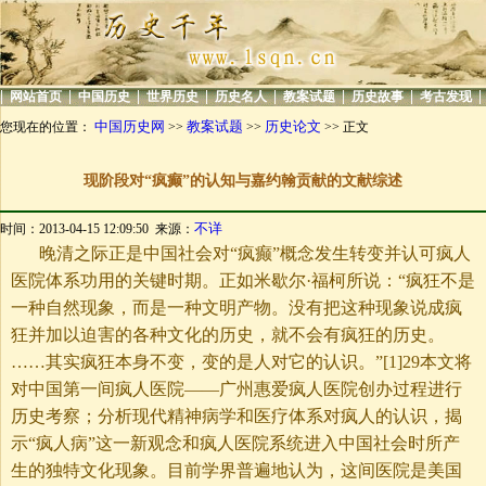
|
|
|
|
|
|
|
|
网站首页
中国历史
世界历史
历史名人
教案试题
历史故事
考古发现
中国历史网
教案试题
历史论文
您现在的位置：
>>
>>
>> 正文
现阶段对“疯癫”的认知与嘉约翰贡献的文献综述
不详
时间：2013-04-15 12:09:50 来源：
晚清之际正是中国社会对“疯癫”概念发生转变并认可疯人
医院体系功用的关键时期。正如米歇尔·福柯所说：“疯狂不是
一种自然现象，而是一种文明产物。没有把这种现象说成疯
狂并加以迫害的各种文化的历史，就不会有疯狂的历史。
……其实疯狂本身不变，变的是人对它的认识。”[1]29本文将
对中国第一间疯人医院——广州惠爱疯人医院创办过程进行
历史考察；分析现代精神病学和医疗体系对疯人的认识，揭
示“疯人病”这一新观念和疯人医院系统进入中国社会时所产
生的独特文化现象。目前学界普遍地认为，这间医院是美国