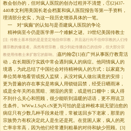
教会创办的，但对疯人医院的创办过程并不清楚，①[2]437-
440本文利用美国长老会档案和疯人医院报告等第一手资料，
理清部分史实，为这一段历史增添具体的一笔。
一 对“疯癫”的认知与是否建疯人医院的争论
精神病至今仍是医学界一个难解之谜。19世纪美国传教士
[注: 传教士基本指的是是坚定地信仰宗教，并且远行向不信仰宗教的人们传
播宗教的修道者。虽然有些宗教，很少到处传播自己的信仰，但大部分宗
嘉约翰②[1]在广州从事医疗教育活
教使用传教士来扩散它的影响。]
动，在长期医疗实践中常会遇到疯人的病症。他同情疯人的
境遇，为此总结了中国社会对待精神病人的方式：以家庭为
单位简单地看管或投入监狱，从没对疯人做出满意的安排；
更为普遍的存在事实是将疯人用锁链囚禁，经受日晒雨淋，
或是全年关闭在黑暗、潮湿的房里，或是牲口棚中；疯人得
不到什么关心和照顾，很少能听到温暖的话语，更不用说卫
生条件。WWw.LSqN.cN更为可怕的是这种根本就无望治愈的
病症只有少数几种手段来处理，常被送回乡下老家，那里的
宗族势力有权决定此人是生还是死。在贫困人家，疯人的死
亡率非常高，因为他们经常遭到粗暴的对待和缺少照顾。[3]