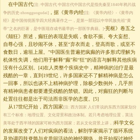
在中国古代
[注: 中国古代 中国古代中国古代是指先秦至1840年鸦片战
，据《黄帝内经
争的历史-zhongguogudai]
[注: 《黄帝内经》-《黄帝内
经》是中国传统医学四大经典著作之一，是第一部冠以中华民族先祖“黄
·宪枢》卷五之
帝”之名的巨著，是中医现存成书最早的一部医学典籍。]
《颠狂》所述，癫狂的表现是失眠，食欲不振、夸大妄想、
自尊心强，且吵闹不休，甚至“弃衣而走，登高而歌，或至不
食数日，逾垣上屋。”中国医生普遍把疯癫的许多形式理解为
机体性失调，他们用于解释“癫”和“狂”的语言与解释其他疾病
没有什么区别。[4]在人类整个疾病史中，精神病的治疗是最
残酷的一章，直到19世纪，许多国家还不了解精神病是怎么
一回事，所以也谈不上精神病护理，除极少数例外，几乎所
有精神病患者都要遭受残酷的禁锁。因此，对癫狂的判断与
处置往往都是出于司法而非医学的态度。[5]
从17世纪开始，西方国家
[注: 西方国家 人们常说的东西方国家划分
有三个标准：地理位置、文化背景和政治体制。若只考虑地理位置，英法
科学文化
美等处于西半球的国家可称为西方国家；若从文化背景上讲，]
的发展改变了人们对疯病的看法，解剖学家揭示了循环系统
及协调四肢脊髓与皮质间活动的神经网络，并开始探讨神经