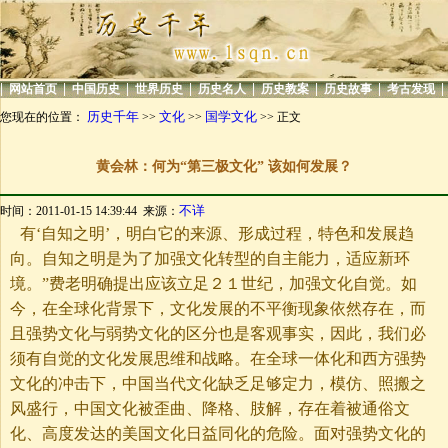
|
|
|
|
|
|
|
|
网站首页
中国历史
世界历史
历史名人
历史教案
历史故事
考古发现
历史千年
文化
国学文化
您现在的位置：
>>
>>
>> 正文
黄会林：何为“第三极文化” 该如何发展？
不详
时间：2011-01-15 14:39:44 来源：
有‘自知之明’，明白它的来源、形成过程，特色和发展趋
向。自知之明是为了加强文化转型的自主能力，适应新环
境。”费老明确提出应该立足２１世纪，加强文化自觉。如
今，在全球化背景下，文化发展的不平衡现象依然存在，而
且强势文化与弱势文化的区分也是客观事实，因此，我们必
须有自觉的文化发展思维和战略。在全球一体化和西方强势
文化的冲击下，中国当代文化缺乏足够定力，模仿、照搬之
风盛行，中国文化被歪曲、降格、肢解，存在着被通俗文
化、高度发达的美国文化日益同化的危险。面对强势文化的