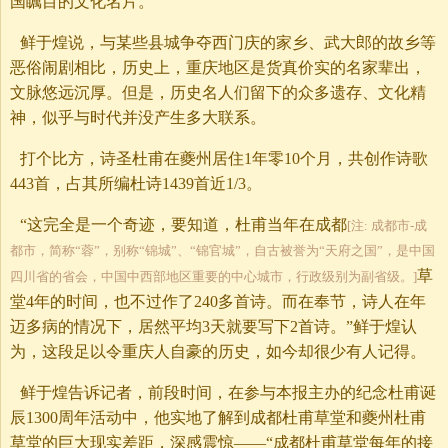
国瞩目的文化名片。
鲜于煌说，与某些县城争夺西门庆的家乡、武大郎的故乡等
恶俗闹剧相比，历史上，重庆地区是货真价实的名家辈出，
文脉悠远沉厚。但是，历史名人们留下的众多遗存、文化精
神，似乎与时代并没产生多大联系。
打个比方，诗圣杜甫在夔州居住1年零10个月，共创作诗歌
443首，占其所编杜诗1439首近1/3。
“这完全是一个奇迹，要知道，杜甫当年在成都
[注: 成都市-成
都市，简称“蓉”，别称“锦城”、“锦官城”，自古被誉为“天府之国”，是中国
草
四川省的省会，中国中西部地区重要的中心城市，行政级别为副省级。]
堂4年的时间，也不过作了240多首诗。而在奉节，诗人在年
迈多病的情况下，居然平均3天就要写下2首诗。”鲜于煌认
为，这段足以令重庆人自豪的历史，如今却很少有人记得。
鲜于煌告诉记者，前段时间，在参与本报主办的纪念杜甫诞
辰1300周年活动中，他实地了解到成都杜甫草堂和夔州杜甫
草堂的巨大现实差距，深感震惊——“成都杜甫草堂每年的接