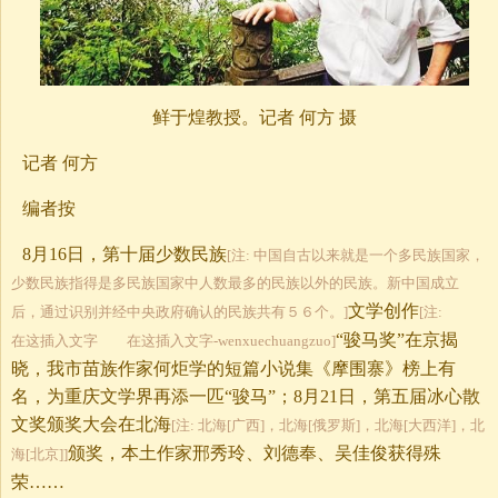
鲜于煌教授。记者 何方 摄
记者 何方
编者按
8月16日，第十届少数民族
[注: 中国自古以来就是一个多民族国家，
少数民族指得是多民族国家中人数最多的民族以外的民族。新中国成立
文学创作
后，通过识别并经中央政府确认的民族共有５６个。]
[注:
“骏马奖”在京揭
在这插入文字 在这插入文字-wenxuechuangzuo]
晓，我市苗族作家何炬学的短篇小说集《摩围寨》榜上有
名，为重庆文学界再添一匹“骏马”；8月21日，第五届冰心散
文奖颁奖大会在北海
[注: 北海[广西]，北海[俄罗斯]，北海[大西洋]，北
颁奖，本土作家邢秀玲、刘德奉、吴佳俊获得殊
海[北京]]
荣……