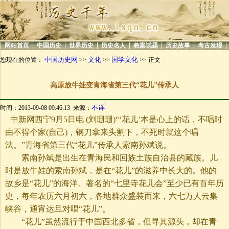
|
|
|
|
|
|
|
|
网站首页
中国历史
世界历史
历史名人
教案试题
历史故事
考古发现
中国历史网
文化
国学文化
您现在的位置：
>>
>>
>> 正文
高原放牛娃变青海省第三代“花儿”传承人
不详
时间：2013-09-08 09:46:13 来源：
中新网西宁9月5日电 (刘珊珊)“‘花儿’本是心上的话，不唱时
由不得个家(自己)，钢刀拿来头割下，不死时就这个唱
法。”青海省第三代“花儿”传承人索南孙斌说。
索南孙斌是出生在青海民和回族土族自治县的藏族。儿
时是放牛娃的索南孙斌，是在“花儿”的滋养中长大的。他的
故乡是“花儿”的海洋。著名的“七里寺花儿会”至少已有百年历
史，每年农历六月初六，各地群众盛装而来，六七万人云集
峡谷，通宵达旦对唱“花儿”。
“花儿”虽然流行于中国西北多省，但寻其源头，却在青