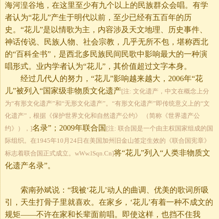
海河湟谷地，在这里至少有九个以上的民族群众会唱。有学
者认为“花儿”产生于明代以前，至少已经有五百年的历
史。“花儿”是以情歌为主，内容涉及天文地理、历史事件、
神话传说、民族人物、社会宗教，几乎无所不包，堪称西北
的“百科全书”，是西北多民族民间民歌中影响最大的一种演
唱形式。业内学者认为“花儿”，其价值超过文字本身。
经过几代人的努力，“花儿”影响越来越大，2006年“花
儿”被列入“国家级非物质文化遗产
[注: 文化遗产，中文在概念上分
为“有形文化遗产”和“无形文化遗产”。“有形文化遗产”即传统意义上的“文
化遗产”，根据《保护世界文化和自然遗产公约》 （简称《世界遗产公
名录”；2009年联合国
约》），]
[注: 联合国是一个由主权国家组成的国
际组织。在1945年10月24日在美国加州旧金山签定生效的《联合国宪章》
将“花儿”列入“人类非物质文
标志着联合国正式成立。wWw.lSqn.Cn]
化遗产名录”。
索南孙斌说：“我被‘花儿’动人的曲调、优美的歌词所吸
引，天生打骨子里就喜欢。在家乡，‘花儿’有着一种不成文的
规矩——不许在家和长辈面前唱。即使这样，也挡不住我