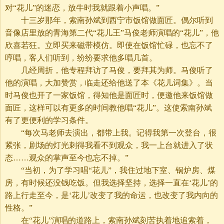
对“花儿”的迷恋，放牛时我就跟着小声唱。”
十三岁那年，索南孙斌到西宁市饭馆做面匠。偶尔听到
音像店里放的青海第二代“花儿王”马俊老师演唱的“花儿”，他
欣喜若狂。立即买来磁带模仿。即使在饭馆忙碌，也忘不了
哼唱，客人们听到，纷纷要求他多唱几首。
几经周折，他专程拜访了马俊，要拜其为师。马俊听了
他的演唱，大加赞赏，临走还给他送了本《花儿词集》。当
时马俊也开了一家饭馆，得知他是面匠时，便邀他来饭馆做
面匠，这样可以有更多的时间教他唱“花儿”。这使索南孙斌
有了更便利的学习条件。
“每次马老师去演出，都带上我。记得我第一次登台，很
紧张，剧场的灯光刺得我看不到观众，我一上台就进入了状
态……观众的掌声至今也忘不掉。”
“当初，为了学习唱“花儿”，我住过地下室、锅炉房、煤
房，有时候还没钱吃饭。但我选择坚持，选择一直在‘花儿’的
路上行走至今，是‘花儿’改变了我的命运，也改变了我内向的
性格。”
在“花儿”演唱的道路上，索南孙斌刻苦执着地追索着，