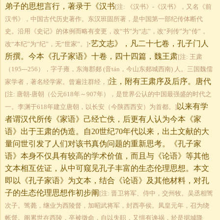
弟子的思想言行，著录于《汉书
[注: 《汉书》-《汉书》，又名《前
汉书》，中国古代历史著作。东汉班固所著，是中国第一部纪传体断代
史。沿用《史记》的体例而略有变更，改“书”为“志”，改“列传”为“传”，
·艺文志》，凡二十七卷，孔子门人
改“本纪”为“纪”，无“世家”。]
所撰。今本《孔子家语》十卷，四十四篇，魏王肃
[注: 王肃
（195---256），字子雍，东海郡郯 (音tán，今山东郯城西南) 人。三国魏儒
注，附有王肃序及后序。唐代
家学者，著名经学家。曾遍注群经，]
[注: 唐朝-唐朝（公元618年～907年），是世界公认的中国最强盛的时代之
以来有学
一。李渊于618年建立唐朝，以长安（今陕西西安）为首都。]
者谓汉代所传《家语》己经亡佚，后更有人认为今本《家
语》出于王肃的伪造。自20世纪70年代以来，出土文献的大
量问世引发了人们对该书真伪问题的重新思考。《孔子家
语》本身不仅具有较高的学术价值，而且与《论语》等其他
文本相互佐证，从中可窥见孔子丰富的生态伦理思想。本文
即以《孔子家语》为文本，结合《论语》及其他材料，对孔
子的生态伦理思想作初步阐
[注: 晋卫将军、侍中，交州牧。吴丞相骘
次子。骘薨，继业为西陵督，加昭武将军，封西亭侯。凤皇元年，召为绕
帐督。阐累世在西陵，卒被徵命，自以失职，又惧有谗祸，於是据城降