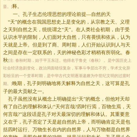
释。
晋。]
一、孔子生态伦理思想的理论前提—自然的天
“天”的概念在我国思想史上是变化的，从宗教之天、义理
之天到自然之天，统统谓之“天”。在人类社会初期，由于受
认识水平的限制，人们面对大自然，只有畏惧和依从，认为
天就是上帝。但是到了商、周时期，人们开始认识到人与天
之间是存在一定联系的，天的神秘色彩才稍稍有所弱化。春
秋
[注: 春秋时期，始于平王东迁。他得名于鲁史《春秋》 。是中国历史上
社会经济急剧变化，政治局面错综复杂，军事斗争层出不穷，学术文化异
彩纷呈的一个变革时期，是中华古代文明逐渐递嬗为中世纪文明的过渡时
晚期，孔子则明确地将天解释为自然之天，这可算是孔
期。]
子的最大贡献之一。
孔子虽然没有从概念上明确提出“天”的概念，但他对天却
有了自己的理解和体认:“天何言哉?四时行焉，百物生焉，天
何言哉?”这段话是孔子对天最深切的理解和体认。其重要意
义在于，孔子否定了天是超自然的上帝，而明确肯定天是包
括四时运行、万物生长在内的自然界，人与万物都是自然界