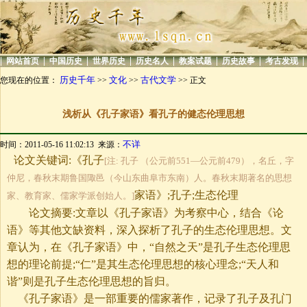
|
|
|
|
|
|
|
|
网站首页
中国历史
世界历史
历史名人
教案试题
历史故事
考古发现
历史千年
文化
古代文学
您现在的位置：
>>
>>
>> 正文
浅析从《孔子家语》看孔子的健态伦理思想
不详
时间：2011-05-16 11:02:13 来源：
论文关键词:《孔子
[注: 孔子 （公元前551—公元前479），名丘，字
仲尼，春秋末期鲁国陬邑（今山东曲阜市东南）人。春秋末期著名的思想
家语》;孔子;生态伦理
家、教育家、儒家学派创始人。]
论文摘要:文章以《孔子家语》为考察中心，结合《论
语》等其他文缺资料，深入探析了孔子的生态伦理思想。文
章认为，在《孔子家语》中，“自然之天”是孔子生态伦理思
想的理论前提;“仁”是其生态伦理思想的核心理念;“天人和
谐”则是孔子生态伦理思想的旨归。
《孔子家语》是一部重要的儒家著作，记录了孔子及孔门