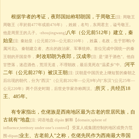
根据学者的考证，夜郎国始称耶朗国，于周敬王
[注: 周敬王
周敬王（卒於前477年或前476年），姓姬，名匄，东周君主，谥号敬王。
八年（公元前512年）建立，秦
他是周景王的儿子。-zhoujingwang]
始皇
[注: 秦始皇（公元前259---公元前210年），姓嬴，名政，生于邯郸(今
属河北)。 秦朝建立者、杰出的政治家、军事统帅。首位完成中国统一的秦
时改耶朗为夜郎，汉成帝
王朝的开国皇帝，]
[注: 是“湛于酒色”。他自
河平
甘堕落，迷恋酒色，荒淫无道，不理朝政，最后竟死在“温柔乡”中。]
二年（公元前27年）被汉王朝
[注: 汉朝是中国历史上继短暂的秦朝之
后出现的朝代，分为“西汉”（公元前202年—公元9年)与“东汉”(公元25年—
所灭，共经历18
公元220年）两个历史时期，后世史学家亦称两汉。]
王、485年。
有专家指出，仡佬族是西南地区最为古老的世居民族，自
古就有“地盘
[注: 词语地盘 dìpán 解释【domain;sphere of
influence;territory under one’s control】 受某人或集团控制的地区或势力范
业主、古老前人”之称，仡佬先民作为西南最大帝国
围-dipan]