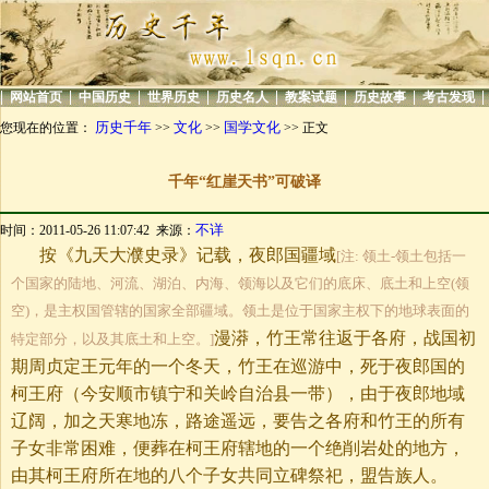
|
|
|
|
|
|
|
|
网站首页
中国历史
世界历史
历史名人
教案试题
历史故事
考古发现
历史千年
文化
国学文化
您现在的位置：
>>
>>
>> 正文
千年“红崖天书”可破译
不详
时间：2011-05-26 11:07:42 来源：
按《九天大濮史录》记载，夜郎国疆域
[注: 领土-领土包括一
个国家的陆地、河流、湖泊、内海、领海以及它们的底床、底土和上空(领
空)，是主权国管辖的国家全部疆域。领土是位于国家主权下的地球表面的
漫漭，竹王常往返于各府，战国初
特定部分，以及其底土和上空。]
期周贞定王元年的一个冬天，竹王在巡游中，死于夜郎国的
柯王府（今安顺市镇宁和关岭自治县一带），由于夜郎地域
辽阔，加之天寒地冻，路途遥远，要告之各府和竹王的所有
子女非常困难，便葬在柯王府辖地的一个绝削岩处的地方，
由其柯王府所在地的八个子女共同立碑祭祀，盟告族人。